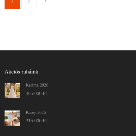
1
2
Akciós ruháink
Karima 2026
365 000
Ft
Karey 2026
315 000
Ft