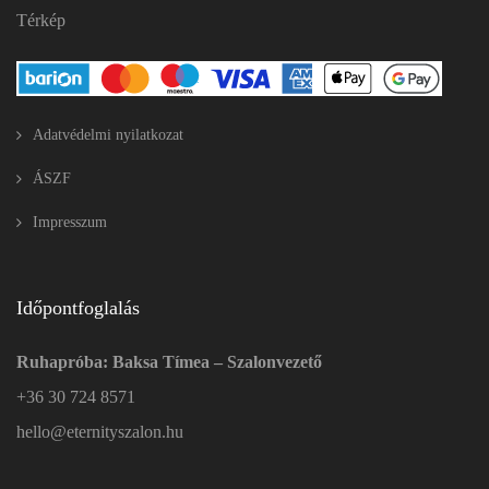
Térkép
Adatvédelmi nyilatkozat
ÁSZF
Impresszum
Időpontfoglalás
Ruhapróba: Baksa Tímea – Szalonvezető
+36 30 724 8571
hello@eternityszalon.hu