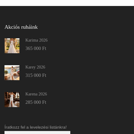
Akciós ruháink
Karima 2026
365 000
Ft
Karey 2026
315 000
Ft
Karena 2026
285 000
Ft
Íratkozz fel a levelezési listánkra!