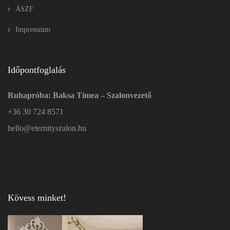
ÁSZF
Impresszum
Időpontfoglalás
Ruhapróba: Baksa Tímea – Szalonvezető
+36 30 724 8571
hello@eternityszalon.hu
Kövess minket!