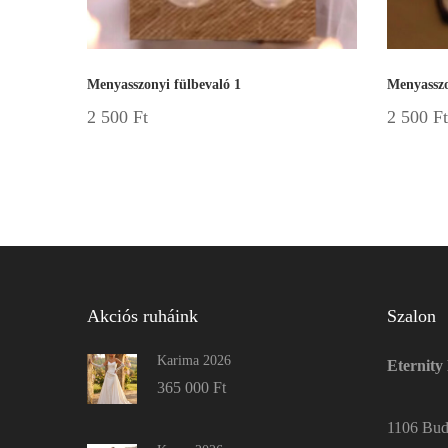
Menyasszonyi fülbevaló 1
Menyasszo
2 500
Ft
2 500
Ft
Akciós ruháink
Szalon
Karima 2026
Eternity
365 000
Ft
1106 Buda