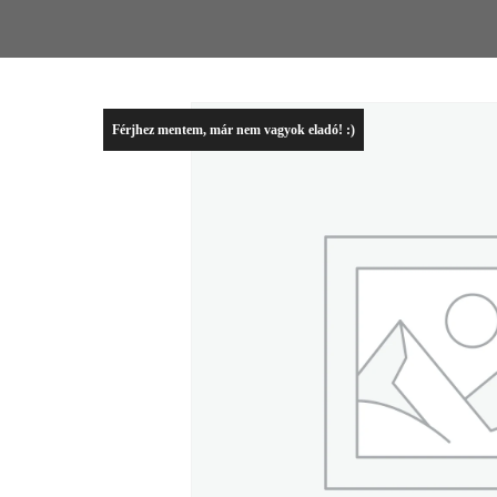
Férjhez mentem, már nem vagyok eladó! :)