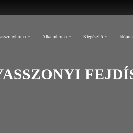
asszonyi ruha
Alkalmi ruha
Kiegészítő
Időpont
ASSZONYI FEJDÍS