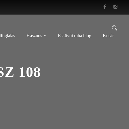
foglalás
Hasznos
Esküvői ruha blog
Kosár
Z 108