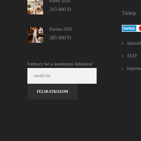
Karey 2026
315 000
Ft
Térkép
Karena 2026
285 000
Ft
Adatvéd
ÁSZF
Íratkozz fel a levelezési listánkra!
Impres