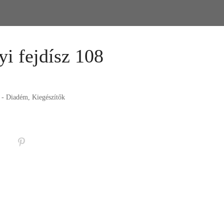
i fejdísz 108
a - Diadém
,
Kiegészítők