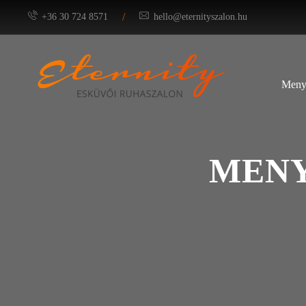
/
+36 30 724 8571
hello@eternityszalon.hu
Meny
MENY