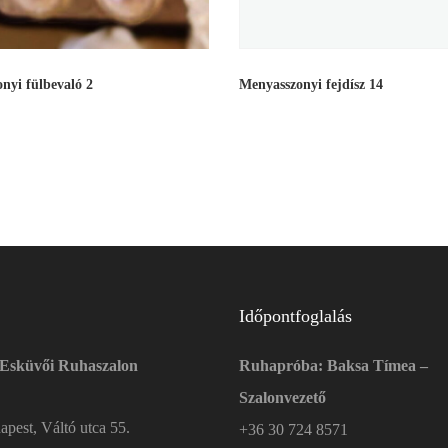
nyi fülbevaló 2
Menyasszonyi fejdísz 14
Időpontfoglalás
 Esküvői Ruhaszalon
Ruhapróba: Baksa Tímea –
Szalonvezető
pest, Váltó utca 55.
+36 30 724 8571