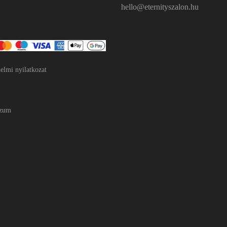
hello@eternityszalon.hu
elmi nyilatkozat
szum