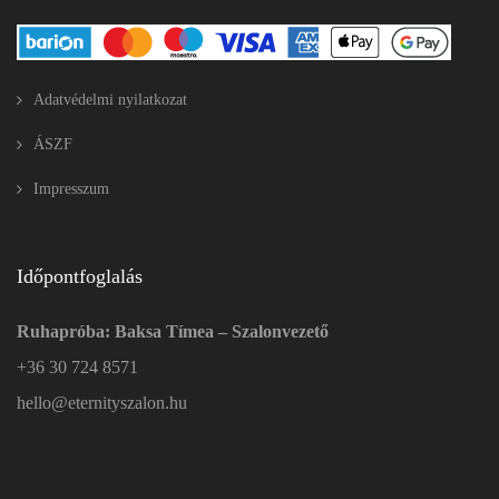
Adatvédelmi nyilatkozat
ÁSZF
Impresszum
Időpontfoglalás
Ruhapróba: Baksa Tímea – Szalonvezető
+36 30 724 8571
hello@eternityszalon.hu