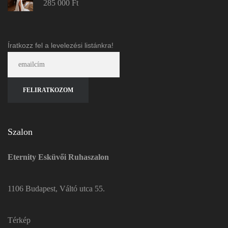
285 000
Ft
Íratkozz fel a levelezési listánkra!
Szalon
Eternity Esküvői Ruhaszalon
1106 Budapest, Váltó utca 55.
Térkép