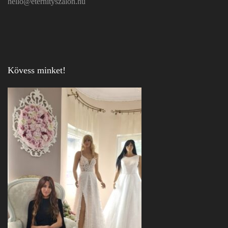
hello@eternityszalon.hu
Kövess minket!