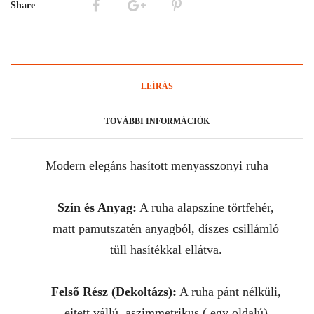
Share
LEÍRÁS
TOVÁBBI INFORMÁCIÓK
Modern elegáns hasított menyasszonyi ruha
Szín és Anyag:
A ruha alapszíne törtfehér,
matt pamutszatén anyagból, díszes csillámló
tüll hasítékkal ellátva.
Felső Rész (Dekoltázs):
A ruha pánt nélküli,
ejtett vállú, aszimmetrikus ( egy oldalú)