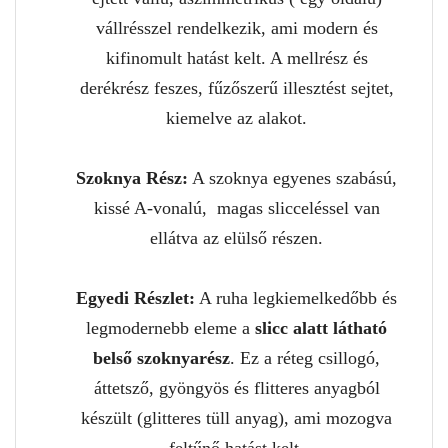
vállrésszel rendelkezik, ami modern és
kifinomult hatást kelt. A mellrész és
derékrész feszes, fűzőszerű illesztést sejtet,
kiemelve az alakot.
Szoknya Rész:
A szoknya egyenes szabású,
kissé A-vonalú, magas slicceléssel van
ellátva az elülső részen.
Egyedi Részlet:
A ruha legkiemelkedőbb és
legmodernebb eleme a
slicc alatt látható
belső szoknyarész
. Ez a réteg csillogó,
áttetsző, gyöngyös és flitteres anyagból
készült (glitteres tüll anyag), ami mozogva
feltűnő hatást kelt.