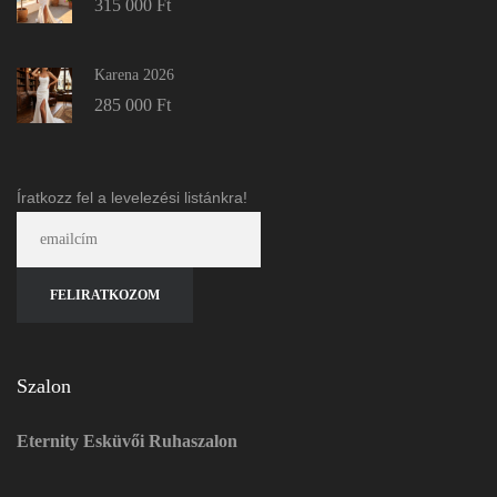
315 000
Ft
Karena 2026
285 000
Ft
Íratkozz fel a levelezési listánkra!
Szalon
Eternity Esküvői Ruhaszalon