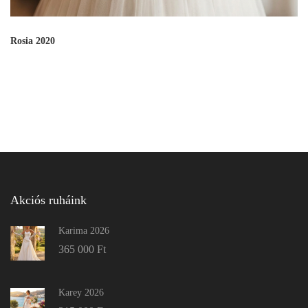
Rosia 2020
Akciós ruháink
Karima 2026
365 000
Ft
Karey 2026