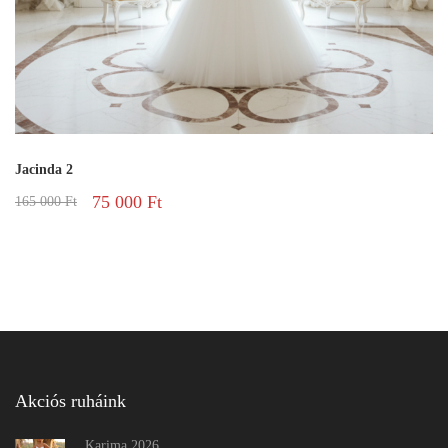
Jacinda 2
75 000
Ft
165 000
Ft
Akciós ruháink
Karima 2026