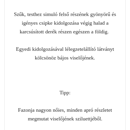
Szűk, testhez simuló felső részének gyönyörű és
igényes csipke kidolgozása végig halad a
karcsúsított derék részen egészen a földig.
Egyedi kidolgozásával lélegzetelállító látványt
kölcsönöz bájos viselőjének.
Tipp:
Fazonja nagyon nőies, minden apró részletet
megmutat viselőjének sziluettjéből.