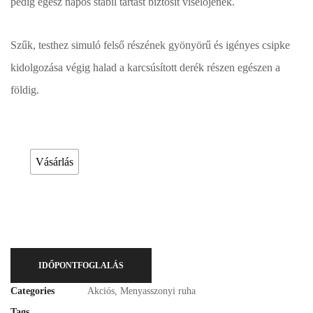
pedig egész napos stabil tartást biztosít viselőjének.
Szűk, testhez simuló felső részének gyönyörű és igényes csipke
kidolgozása végig halad a karcsúsított derék részen egészen a
földig.
Esküvői ruháink bérelhetőek vagy akár meg is vásárolhatóak. Válasszon!
Vásárlás
IDŐPONTFOGLALÁS
Categories
Akciós
,
Menyasszonyi ruha
Tags