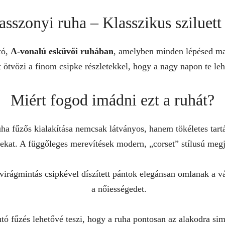
sszonyi ruha – Klasszikus sziluett
tó,
A-vonalú esküvői ruhában
, amelyben minden lépésed mag
ötvözi a finom csipke részletekkel, hogy a nagy napon te le
Miért fogod imádni ezt a ruhát?
ha fűzős kialakítása nemcsak látványos, hanem tökéletes tartá
rekat. A függőleges merevítések modern, „corset” stílusú meg
irágmintás csipkével díszített pántok elegánsan omlanak a vá
a nőiességedet.
tó fűzés lehetővé teszi, hogy a ruha pontosan az alakodra si