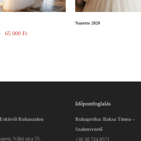
Nanette 2020
65 000
Ft
t
Időpontfoglalás
 Esküvői Ruhaszalon
Ruhapróba: Baksa Tímea –
Szalonvezető
pest, Váltó utca 55.
+36 30 724 8571