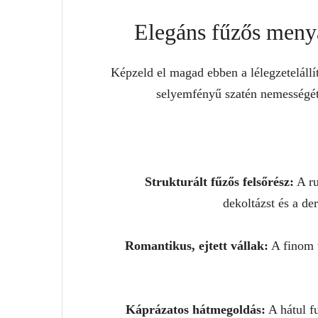
Elegáns fűzős menya
Képzeld el magad ebben a lélegzetelállí
selyemfényű szatén nemességét 
Strukturált fűzős felsőrész:
A ru
dekoltázst és a de
Romantikus, ejtett vállak:
A finom v
Káprázatos hátmegoldás:
A hátul fu