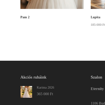
Pam 2
Lupita
185 000
F
Akciós ruháink
Szalon
Karima 2026
Eternity
365 000
Ft
1106 Buda