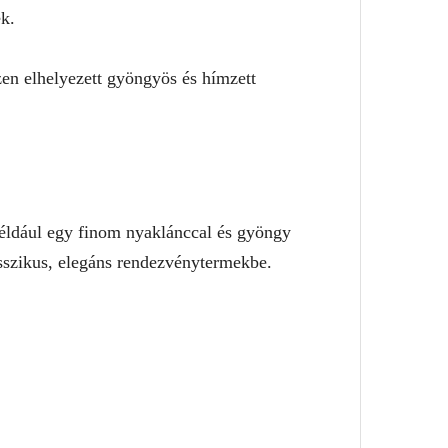
k.
zen elhelyezett gyöngyös és hímzett
 például egy finom nyaklánccal és gyöngy
asszikus, elegáns rendezvénytermekbe.