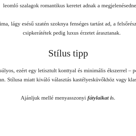
leomló szalagok romantikus keretet adnak a megjelenésedne
ima, lágy esésű szatén szoknya fenséges tartást ad, a felsőrés
csipkerátétek pedig luxus érzetet árasztanak.
Stílus tipp
lyos, ezért egy letisztult konttyal és minimális ékszerrel –
an. Stílusa miatt kiváló választás kastélyesküvőkhöz vagy kl
Ajánljuk mellé menyasszonyi
fátylaikat
i
s.