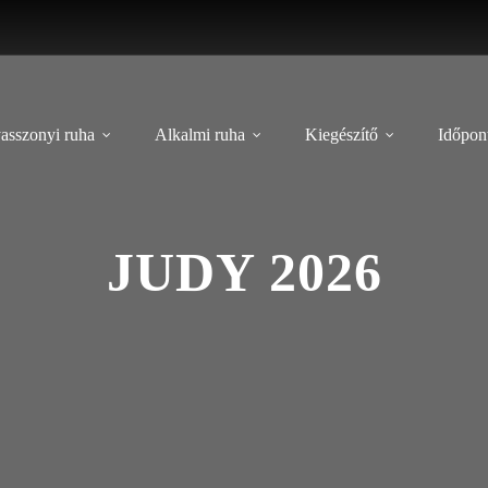
asszonyi ruha
Alkalmi ruha
Kiegészítő
Időpont
JUDY 2026