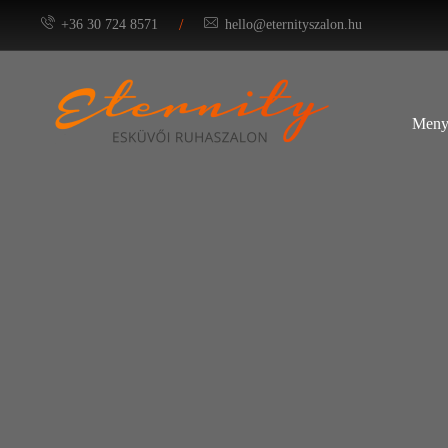
/
+36 30 724 8571
hello@eternityszalon.hu
Meny