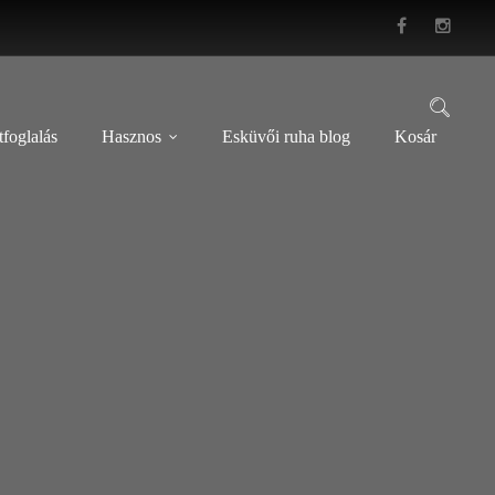
foglalás
Hasznos
Esküvői ruha blog
Kosár