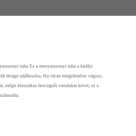
nyasszonyi ruha Ez a menyasszonyi ruha a királyi
rált design találkozása. Ha olyan megjelenésre vágysz,
t, mégis klasszikus hercegnői vonalakat követ, ez a
z számodra.
kár meg is vásárolhatóak. Válasszon!