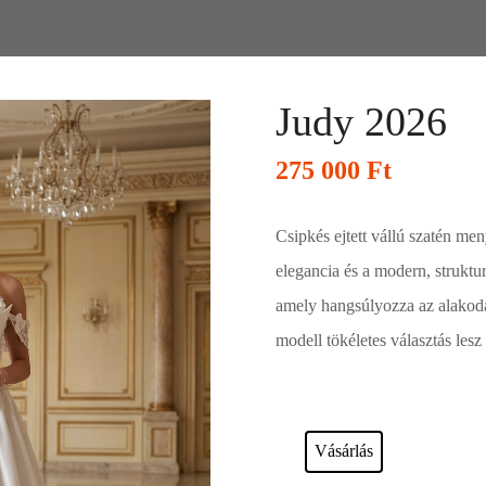
Judy 2026
275 000
Ft
Csipkés ejtett vállú szatén me
elegancia és a modern, struktu
amely hangsúlyozza az alakoda
modell tökéletes választás les
Esküvői ruháink bérelhetőek vagy a
Vásárlás