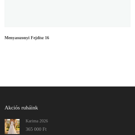
Menyasszonyi Fejdísz 16
Akciós ruháink
Karima 2026
365 000
Ft