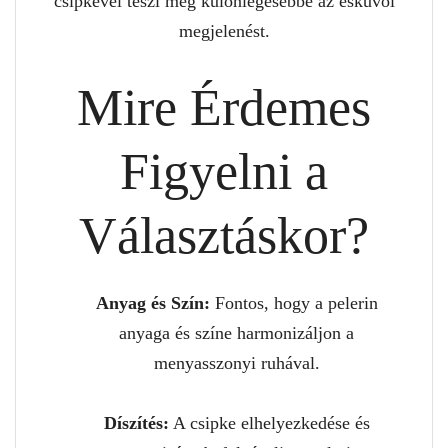
csipkével teszi még különlegesebbé az esküvői
megjelenést.
Mire Érdemes
Figyelni a
Választáskor?
Anyag és Szín:
Fontos, hogy a pelerin
anyaga és színe harmonizáljon a
menyasszonyi ruhával.
Díszítés:
A csipke elhelyezkedése és