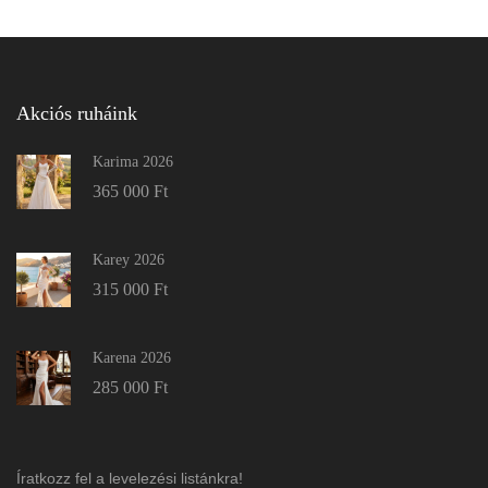
Akciós ruháink
Karima 2026
365 000
Ft
Karey 2026
315 000
Ft
Karena 2026
285 000
Ft
Íratkozz fel a levelezési listánkra!