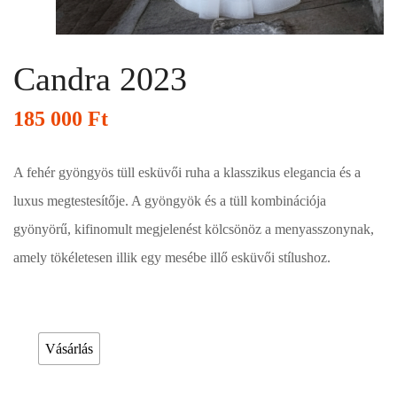
Candra 2023
185 000
Ft
A fehér gyöngyös tüll esküvői ruha a klasszikus elegancia és a
luxus megtestesítője. A gyöngyök és a tüll kombinációja
gyönyörű, kifinomult megjelenést kölcsönöz a menyasszonynak,
amely tökéletesen illik egy mesébe illő esküvői stílushoz.
Esküvői ruháink bérelhetőek vagy akár meg is vásárolhatóak. Válasszon!
Vásárlás