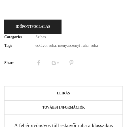
IDŐPONTFOGLALÁS
Categories
Színes
Tags
esküvői ruha
,
menyasszonyi ruha
,
ruha
Share
LEÍRÁS
TOVÁBBI INFORMÁCIÓK
A fehér gyöngyös tüll esküvői ruha a klasszikus