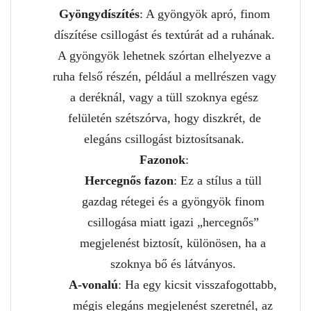
Gyöngydíszítés
: A gyöngyök apró, finom
díszítése csillogást és textúrát ad a ruhának.
A gyöngyök lehetnek szórtan elhelyezve a
ruha felső részén, például a mellrészen vagy
a deréknál, vagy a tüll szoknya egész
felületén szétszórva, hogy diszkrét, de
elegáns csillogást biztosítsanak.
Fazonok
:
Hercegnős fazon
: Ez a stílus a tüll
gazdag rétegei és a gyöngyök finom
csillogása miatt igazi „hercegnős”
megjelenést biztosít, különösen, ha a
szoknya bő és látványos.
A-vonalú
: Ha egy kicsit visszafogottabb,
mégis elegáns megjelenést szeretnél, az