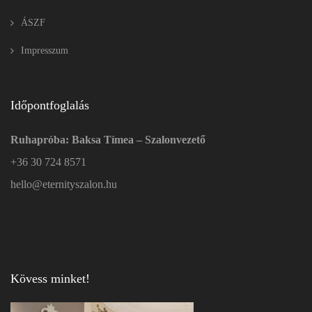
ÁSZF
Impresszum
Időpontfoglalás
Ruhapróba: Baksa Tímea – Szalonvezető
+36 30 724 8571
hello@eternityszalon.hu
Kövess minket!