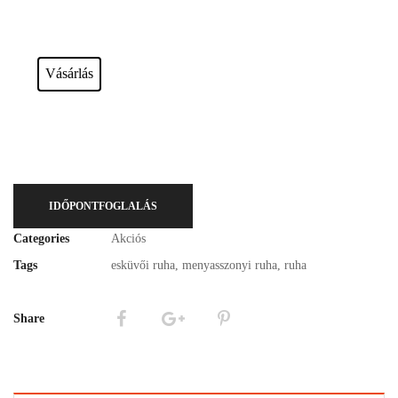
Esküvői ruháink bérelhetőek vagy akár meg is vásárolhatóak. Válasszon!
Vásárlás
IDŐPONTFOGLALÁS
Categories
Akciós
Tags
esküvői ruha
,
menyasszonyi ruha
,
ruha
Share