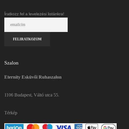
Íratkozz fel a levelezési listánkra!
Szalon
Eternity Esküvői Ruhaszalon
1106 Budapest, Váltó utca 55.
Térkép