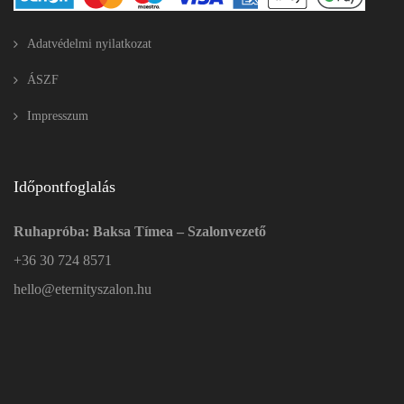
Adatvédelmi nyilatkozat
ÁSZF
Impresszum
Időpontfoglalás
Ruhapróba: Baksa Tímea – Szalonvezető
+36 30 724 8571
hello@eternityszalon.hu