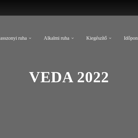
asszonyi ruha
Alkalmi ruha
Kiegészítő
Időpont
VEDA 2022