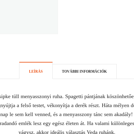
LEÍRÁS
TOVÁBBI INFORMÁCIÓK
pke tüll menyasszonyi ruha. Spagetti pántjának köszönhetően 
újtja a felső testet, vékonyítja a derék részt. Háta mélyen de
nap le sem kell venned, és a menyasszony tánc sem akadály!
dandó emlék lesz egy egész életen át. Ha valami különleges
vágysz, akkor ideális választás Veda ruhánk.