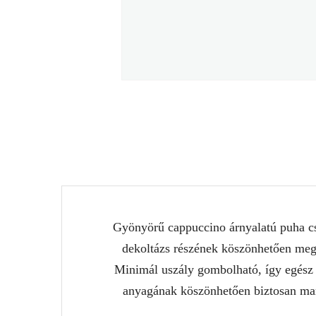
Gyönyörű cappuccino árnyalatú puha csi
dekoltázs részének köszönhetően megny
Minimál uszály gombolható, így egész 
anyagának köszönhetően biztosan mara