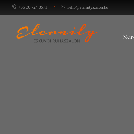
/
+36 30 724 8571
hello@eternityszalon.hu
Meny