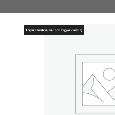
Férjhez mentem, már nem vagyok eladó! :)