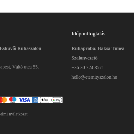
Időpontfoglalás
 Esküvői Ruhaszalon
Ruhapróba: Baksa Tímea –
Szalonvezető
pest, Váltó utca 55.
+36 30 724 8571
hello@eternityszalon.hu
elmi nyilatkozat