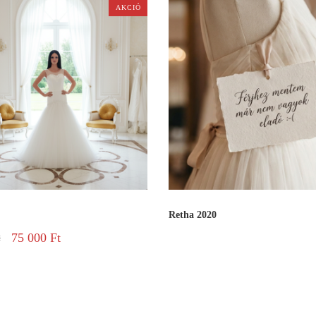
AKCIÓ
Retha 2020
75 000
Ft
t