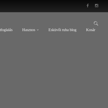
foglalás
Hasznos
Esküvői ruha blog
Kosár