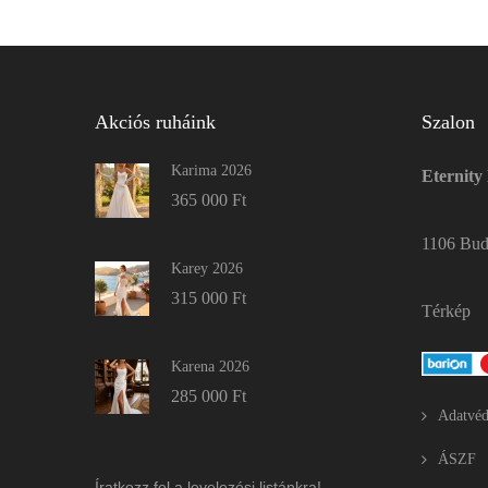
Akciós ruháink
Szalon
Karima 2026
Eternity
365 000
Ft
1106 Buda
Karey 2026
315 000
Ft
Térkép
Karena 2026
285 000
Ft
Adatvéd
ÁSZF
Íratkozz fel a levelezési listánkra!