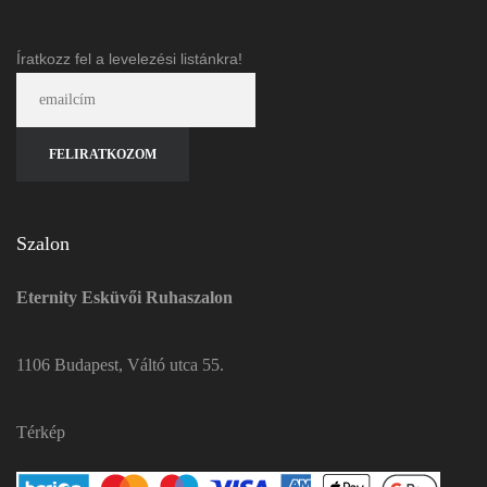
Íratkozz fel a levelezési listánkra!
Szalon
Eternity Esküvői Ruhaszalon
1106 Budapest, Váltó utca 55.
Térkép