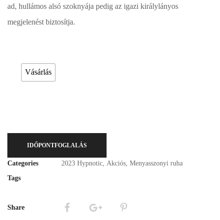
ad, hullámos alsó szoknyája pedig az igazi királylányos
megjelenést biztosítja.
Esküvői ruháink bérelhetőek vagy akár meg is vásárolhatóak. Válasszon!
Vásárlás
IDŐPONTFOGLALÁS
Categories
2023 Hypnotic
,
Akciós
,
Menyasszonyi ruha
Tags
Share