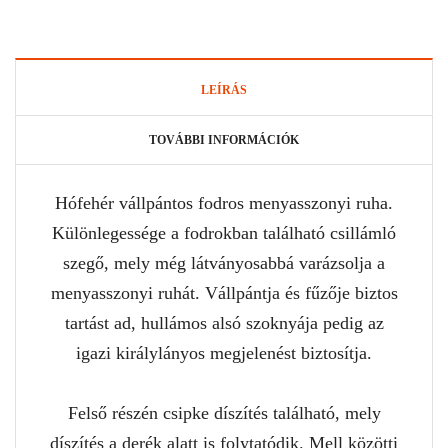
LEÍRÁS
TOVÁBBI INFORMÁCIÓK
Hófehér vállpántos fodros menyasszonyi ruha.
Különlegessége a fodrokban található csillámló
szegő, mely még látványosabbá varázsolja a
menyasszonyi ruhát. Vállpántja és fűzője biztos
tartást ad, hullámos alsó szoknyája pedig az
igazi királylányos megjelenést biztosítja.
Felső részén csipke díszítés található, mely
díszítés a derék alatt is folytatódik. Mell közötti