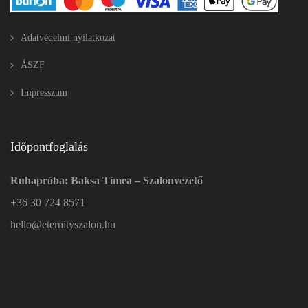
Adatvédelmi nyilatkozat
ÁSZF
Impresszum
Időpontfoglalás
Ruhapróba: Baksa Tímea – Szalonvezető
+36 30 724 8571
hello@eternityszalon.hu