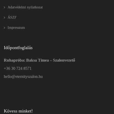
Adatvédelmi nyilatkozat
ÁSZF
Impresszum
Időpontfoglalás
Ruhapróba: Baksa Tímea – Szalonvezető
+36 30 724 8571
hello@eternityszalon.hu
Kövess minket!