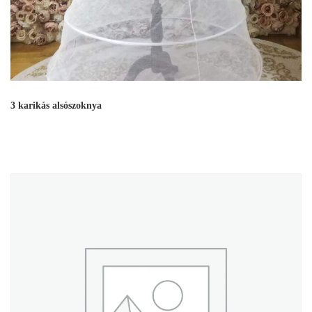
3 karikás alsószoknya