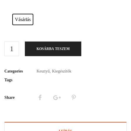
Esküvői ruháink bérelhetőek vagy akár meg is vásárolhatóak. Válasszon!
Vásárlás
KOSÁRBA TESZEM
Categories
Kesztyű
,
Kiegészítők
Tags
Share