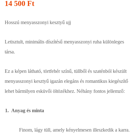
14 500
Ft
Hosszú menyasszonyi kesztyű ujj
Letisztult, minimális díszítésű menyasszonyi ruha különleges
társa.
Ez a képen látható, törtfehér színű, tüllből és szaténból készült
menyasszonyi kesztyű igazán elegáns és romantikus kiegészítő
lehet bármilyen esküvői öltözékhez. Néhány fontos jellemző:
Anyag és minta
Finom, lágy tüll, amely kényelmesen illeszkedik a karra.