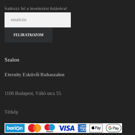
Íratkozz fel a levelezési listánkra!
Szalon
Eternity Esküvői Ruhaszalon
1106 Budapest, Váltó utca 55.
Térkép