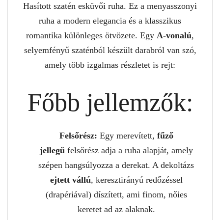
Hasított szatén esküvői ruha. Ez a menyasszonyi
ruha a modern elegancia és a klasszikus
romantika különleges ötvözete. Egy
A-vonalú
,
selyemfényű szaténból készült darabról van szó,
amely több izgalmas részletet is rejt:
Főbb jellemzők:
Felsőrész:
Egy merevített,
fűző
jellegű
felsőrész adja a ruha alapját, amely
szépen hangsúlyozza a derekat. A dekoltázs
ejtett vállú
, keresztirányú redőzéssel
(drapériával) díszített, ami finom, nőies
keretet ad az alaknak.