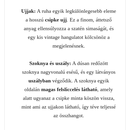
Ujjak:
A ruha egyik legkülönlegesebb eleme
a hosszú
csipke ujj
. Ez a finom, áttetsző
anyag ellensúlyozza a szatén simaságát, és
egy kis vintage hangulatot kölcsönöz a
megjelenésnek.
Szoknya és uszály:
A dúsan redőzött
szoknya nagyvonalú esésű, és egy látványos
uszályban
végződik. A szoknya egyik
oldalán
magas felsliccelés látható
, amely
alatt ugyanaz a csipke minta köszön vissza,
mint ami az ujjakon látható, így téve teljessé
az összhangot.