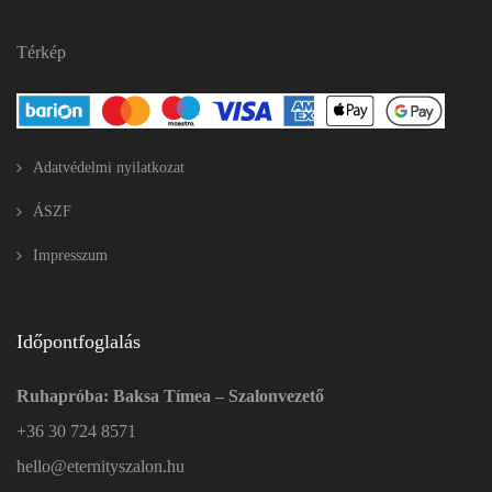
Térkép
Adatvédelmi nyilatkozat
ÁSZF
Impresszum
Időpontfoglalás
Ruhapróba: Baksa Tímea – Szalonvezető
+36 30 724 8571
hello@eternityszalon.hu