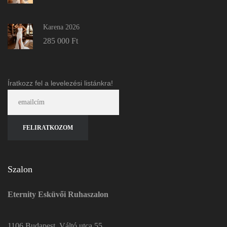
Karena 2026
285 000
Ft
Íratkozz fel a levelezési listánkra!
Szalon
Eternity Esküvői Ruhaszalon
1106 Budapest, Váltó utca 55.