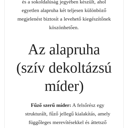
és a sokoldalúság jegyében készült, ahol
egyetlen alapruha két teljesen különböző
megjelenést biztosít a levehető kiegészítőnek
köszönhetően.
Az alapruha
(szív dekoltázsú
míder)
Fűző szerű míder:
A felsőrész egy
strukturált, fűző jellegű kialakítás, amely
függőleges merevítésekkel és áttetsző