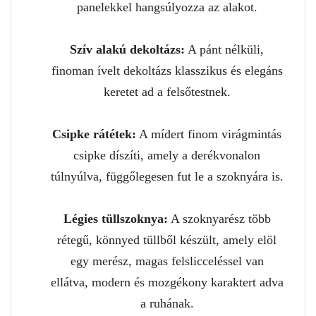
panelekkel hangsúlyozza az alakot.
Szív alakú dekoltázs:
A pánt nélküli,
finoman ívelt dekoltázs klasszikus és elegáns
keretet ad a felsőtestnek.
Csipke rátétek:
A mídert finom virágmintás
csipke díszíti, amely a derékvonalon
túlnyúlva, függőlegesen fut le a szoknyára is.
Légies tüllszoknya:
A szoknyarész több
rétegű, könnyed tüllből készült, amely elöl
egy merész, magas felslicceléssel van
ellátva, modern és mozgékony karaktert adva
a ruhának.