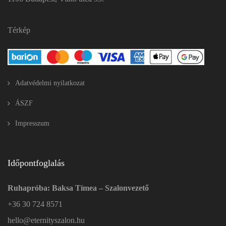
Térkép
Adatvédelmi nyilatkozat
ÁSZF
Impresszum
Időpontfoglalás
Ruhapróba: Baksa Tímea – Szalonvezető
+36 30 724 8571
hello@eternityszalon.hu