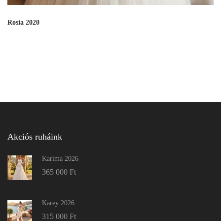
Rosia 2020
Akciós ruháink
Karima 2026
365 000
Ft
Karey 2026
315 000
Ft