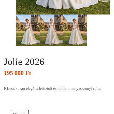
Jolie 2026
195 000
Ft
Klasszikusan elegáns letisztult és időtlen menyasszonyi ruha.
Esküvői ruháink bérelhetőek vagy akár meg is vásárolhatóak. Válasszon!