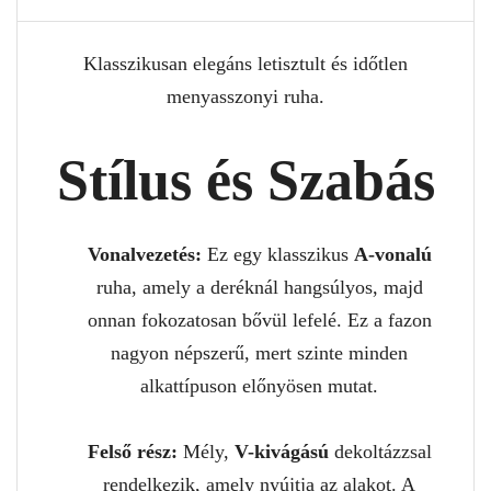
Klasszikusan elegáns letisztult és időtlen
menyasszonyi ruha.
Stílus és Szabás
Vonalvezetés:
Ez egy klasszikus
A-vonalú
ruha, amely a deréknál hangsúlyos, majd
onnan fokozatosan bővül lefelé. Ez a fazon
nagyon népszerű, mert szinte minden
alkattípuson előnyösen mutat.
Felső rész:
Mély,
V-kivágású
dekoltázzsal
rendelkezik, amely nyújtja az alakot. A