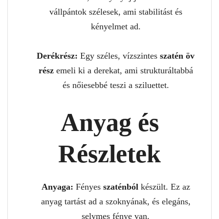
vállpántok szélesek, ami stabilitást és
kényelmet ad.
Derékrész:
Egy széles, vízszintes
szatén öv
rész
emeli ki a derekat, ami strukturáltabbá
és nőiesebbé teszi a sziluettet.
Anyag és
Részletek
Anyaga:
Fényes
szaténból
készült. Ez az
anyag tartást ad a szoknyának, és elegáns,
selymes fénye van.