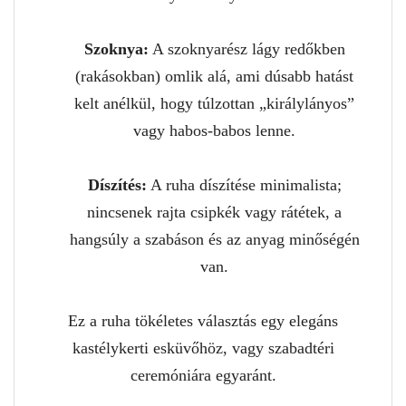
Szoknya:
A szoknyarész lágy redőkben
(rakásokban) omlik alá, ami dúsabb hatást
kelt anélkül, hogy túlzottan „királylányos”
vagy habos-babos lenne.
Díszítés:
A ruha díszítése minimalista;
nincsenek rajta csipkék vagy rátétek, a
hangsúly a szabáson és az anyag minőségén
van.
Ez a ruha tökéletes választás egy elegáns
kastélykerti esküvőhöz, vagy szabadtéri
ceremóniára egyaránt.