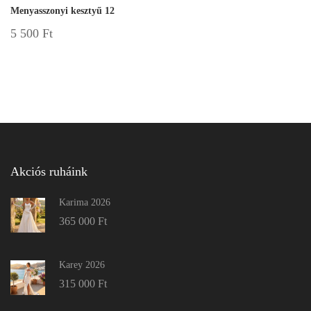
Menyasszonyi kesztyű 12
5 500
Ft
Akciós ruháink
Karima 2026
365 000
Ft
Karey 2026
315 000
Ft