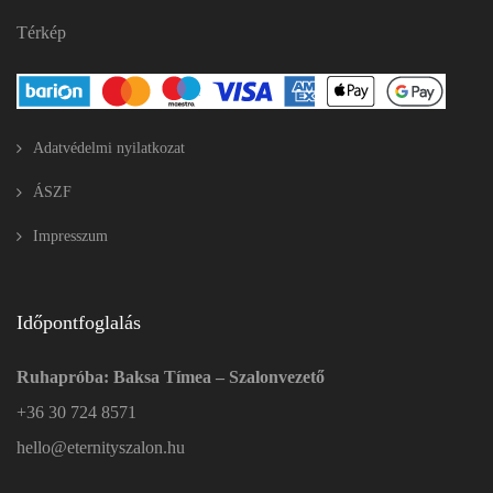
Térkép
Adatvédelmi nyilatkozat
ÁSZF
Impresszum
Időpontfoglalás
Ruhapróba: Baksa Tímea – Szalonvezető
+36 30 724 8571
hello@eternityszalon.hu