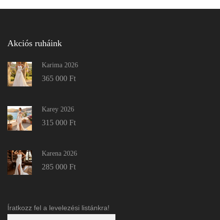
Akciós ruháink
Karima 2026
365 000
Ft
Karey 2026
315 000
Ft
Karena 2026
285 000
Ft
Íratkozz fel a levelezési listánkra!