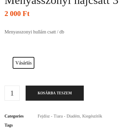
Menyasszonyi hajcsatt 3
2 000
Ft
Menyasszonyi hullám csatt / db
Esküvői ruháink bérelhetőek vagy akár meg is vásárolhatóak. Válasszon!
Vásárlás
KOSÁRBA TESZEM
Categories
Fejdísz - Tiara - Diadém
,
Kiegészítők
Tags