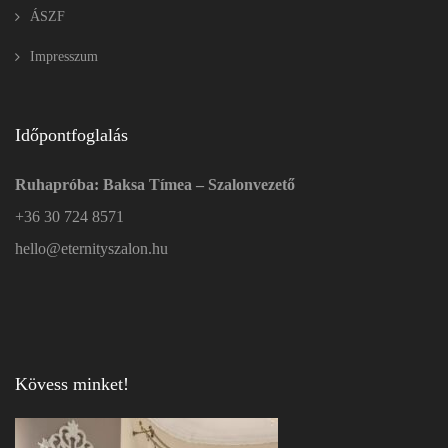
ÁSZF
Impresszum
Időpontfoglalás
Ruhapróba: Baksa Tímea – Szalonvezető
+36 30 724 8571
hello@eternityszalon.hu
Kövess minket!