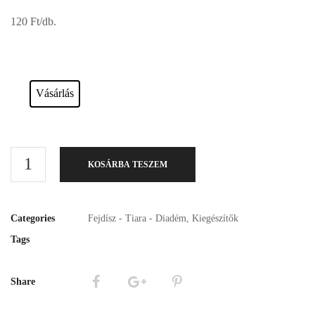
120 Ft/db.
Esküvői ruháink bérelhetőek vagy akár meg is vásárolhatóak. Válasszon!
Vásárlás
KOSÁRBA TESZEM
Categories
Fejdísz - Tiara - Diadém
,
Kiegészítők
Tags
Share