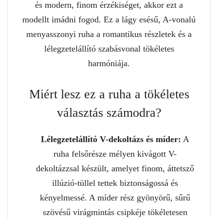
és modern, finom érzékiséget, akkor ezt a
modellt imádni fogod. Ez a lágy esésű, A-vonalú
menyasszonyi ruha a romantikus részletek és a
lélegzetelállító szabásvonal tökéletes
harmóniája.
Miért lesz ez a ruha a tökéletes
választás számodra?
Lélegzetelállító V-dekoltázs és míder:
A
ruha felsőrésze mélyen kivágott V-
dekoltázzsal készült, amelyet finom, áttetsző
illúzió-tüllel tettek biztonságossá és
kényelmessé. A míder rész gyönyörű, sűrű
szövésű virágmintás csipkéje tökéletesen