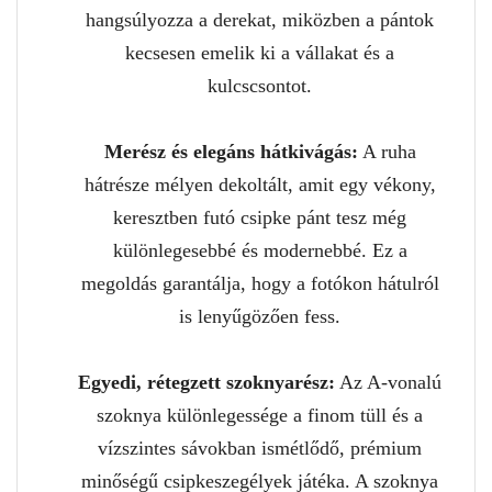
hangsúlyozza a derekat, miközben a pántok
kecsesen emelik ki a vállakat és a
kulcscsontot.
Merész és elegáns hátkivágás:
A ruha
hátrésze mélyen dekoltált, amit egy vékony,
keresztben futó csipke pánt tesz még
különlegesebbé és modernebbé. Ez a
megoldás garantálja, hogy a fotókon hátulról
is lenyűgözően fess.
Egyedi, rétegzett szoknyarész:
Az A-vonalú
szoknya különlegessége a finom tüll és a
vízszintes sávokban ismétlődő, prémium
minőségű csipkeszegélyek játéka. A szoknya