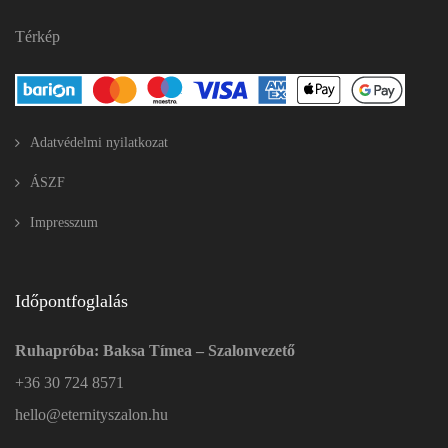
Térkép
Adatvédelmi nyilatkozat
ÁSZF
Impresszum
Időpontfoglalás
Ruhapróba: Baksa Tímea – Szalonvezető
+36 30 724 8571
hello@eternityszalon.hu