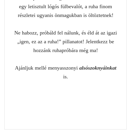
egy letisztult lógós fülbevalót, a ruha finom
részletei ugyanis önmagukban is öltöztetnek!
Ne habozz, próbáld fel nálunk, és éld át az igazi
„igen, ez az a ruha!” pillanatot! Jelentkezz be
hozzánk ruhapróbára még ma!
Ajánljuk mellé menyasszonyi
alsószoknyáinkat
is.