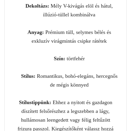
Dekoltázs:
Mély V-kivágás elöl és hátul,
illúzió-tüllel kombinálva
Anyag:
Prémium tüll, selymes bélés és
exkluzív virágmintás csipke rátétek
Szín:
törtfehér
Stílus:
Romantikus, bohó-elegáns, hercegnős
de mégis könnyed
Stílustippünk:
Ehhez a nyitott és gazdagon
díszített felsőrészhez a legszebben a lágy,
hullámosan leengedett vagy félig feltűzött
frizura passzol. Kiegészítőként válassz hozzá