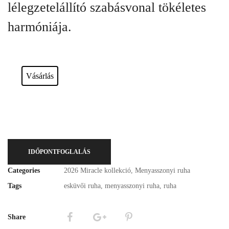
lélegzetelállító szabásvonal tökéletes
harmóniája.
Esküvői ruháink bérelhetőek vagy akár meg is vásárolhatóak. Válasszon!
Vásárlás
IDŐPONTFOGLALÁS
Categories
2026 Miracle kollekció
,
Menyasszonyi ruha
Tags
esküvői ruha
,
menyasszonyi ruha
,
ruha
Share