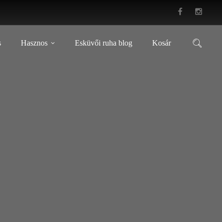
s
Hasznos
Esküvői ruha blog
Kosár