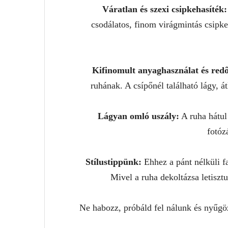
Váratlan és szexi csipkehasíték:
csodálatos, finom virágmintás csipke
Kifinomult anyaghasználat és redő
ruhának. A csípőnél található lágy, á
Lágyan omló uszály:
A ruha hátul 
fotóz
Stílustippünk:
Ehhez a pánt nélküli fa
Mivel a ruha dekoltázsa letiszt
Ne habozz, próbáld fel nálunk és nyűgö