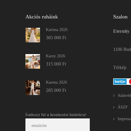
Akciós ruháink
Szalon
Karima 2026
Eternity
365 000
Ft
1106 Buda
Karey 2026
315 000
Ft
Térkép
Karena 2026
285 000
Ft
Adatvéd
ÁSZF
Íratkozz fel a levelezési listánkra!
Impres