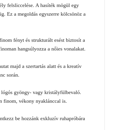
ly felsliccelése. A hasíték mögül egy
áig. Ez a megoldás egyszerre kölcsönöz a
om fényt és strukturált esést biztosít a
s finoman hangsúlyozza a nőies vonalakat.
at majd a szertartás alatt és a kreatív
nc során.
r lógós gyöngy- vagy kristályfülbevaló.
en finom, vékony nyaklánccal is.
entkezz be hozzánk exkluzív ruhapróbára