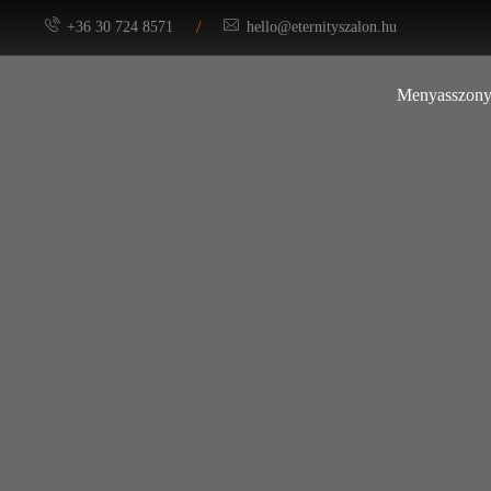
/
+36 30 724 8571
hello@eternityszalon.hu
Menyasszony