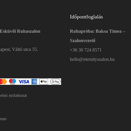
Időpontfoglalás
 Esküvői Ruhaszalon
Ruhapróba: Baksa Tímea –
Szalonvezető
pest, Váltó utca 55.
+36 30 724 8571
hello@eternityszalon.hu
elmi nyilatkozat
szum