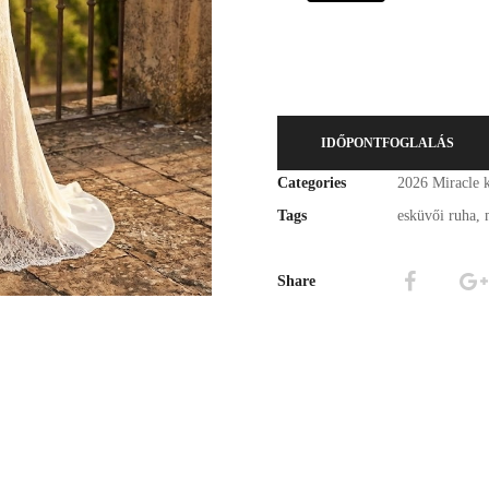
IDŐPONTFOGLALÁS
Categories
2026 Miracle k
Tags
esküvői ruha
,
Share