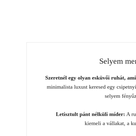
Selyem meny
Szeretnél egy olyan esküvői ruhát, ami 
minimalista luxust keresed egy csipetnyi
selyem fényűzé
Letisztult pánt nélküli míder:
A ru
kiemeli a vállakat, a k