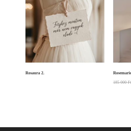
Rosaura 2.
Rosemari
185 000
F