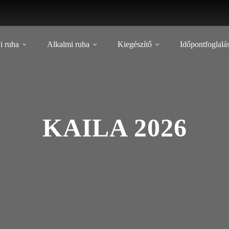
i ruha
Alkalmi ruha
Kiegészítő
Időpontfoglalá
KAILA 2026