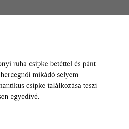
yi ruha csipke betéttel és pánt
A hercegnői mikádó selyem
antikus csipke találkozása teszi
esen egyedivé.
kár meg is vásárolhatóak. Válasszon!