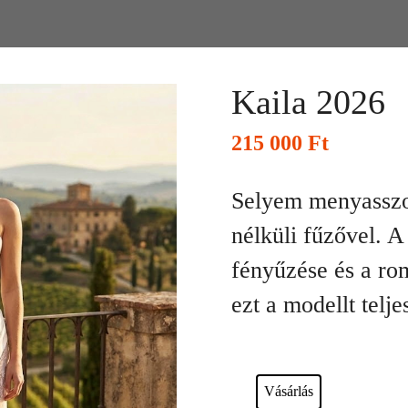
Kaila 2026
215 000
Ft
Selyem menyasszon
nélküli fűzővel. 
fényűzése és a rom
ezt a modellt telj
Esküvői ruháink bérelhetőek vagy a
Vásárlás