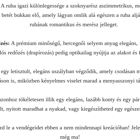
A ruha igazi különlegessége a szoknyarész aszimmetrikus, mé
 betét bukkan elő, amely lágyan omlik alá egészen a ruha alj
ruhának romantikus és merész jelleget.
zés:
A prémium minőségű, hercegnői selyem anyag elegáns, fin
tlós redőzés (drapírozás) pedig optikailag nyújtja az alakot é
egy letisztult, elegáns uszályban végződik, amely csodásan mut
áson is, miközben kényelmes viselet marad a menyasszonyi tá
zonhoz tökéletesen illik egy elegáns, lazább konty és egy pá
ult, nyitott maradhat a nyakad, vagy kiegészítheted egy egész
zd le a vendégeidet ebben a nem mindennapi kreációban! Jel
még ma!