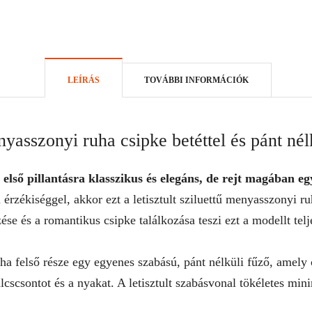
LEÍRÁS
TOVÁBBI INFORMÁCIÓK
asszonyi ruha csipke betéttel és pánt nél
első pillantásra klasszikus és elegáns, de rejt magában eg
 érzékiséggel, akkor ezt a letisztult sziluettű menyasszonyi 
se és a romantikus csipke találkozása teszi ezt a modellt tel
ha felső része egy egyenes szabású, pánt nélküli fűző, amely
ulcscsontot és a nyakat. A letisztult szabásvonal tökéletes min