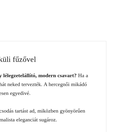
küli fűzővel
y lélegzetelállító, modern csavart?
Ha a
ruhát neked tervezték. A hercegnői mikádó
jesen egyedivé.
 csodás tartást ad, miközben gyönyörűen
imalista eleganciát sugároz.