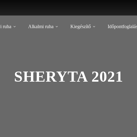
i ruha
Alkalmi ruha
Kiegészítő
Időpontfoglalá
SHERYTA 2021