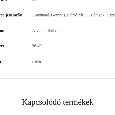
éb jellemzők
Alakítható, Gombos, Illúzió hát, Illúzió nyak, Uszá
zon
A-vonal, Báli ruha
et
36-40
n
Fehér
Kapcsolódó termékek