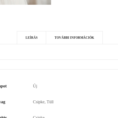
LEÍRÁS
TOVÁBBI INFORMÁCIÓK
apot
Új
yag
Csipke, Tüll
zítés
Csipke