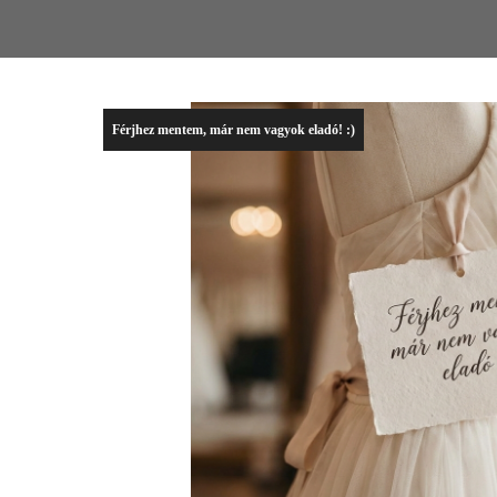
Férjhez mentem, már nem vagyok eladó! :)