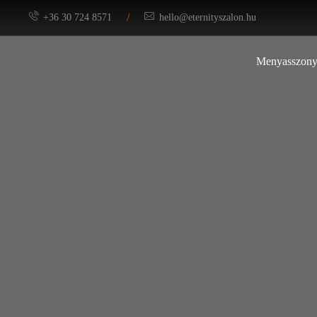
/
+36 30 724 8571
hello@eternityszalon.hu
Menyasszony