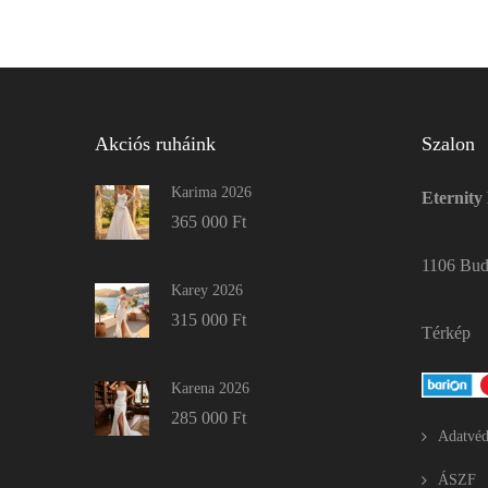
Akciós ruháink
Szalon
Karima 2026
Eternity
365 000
Ft
1106 Buda
Karey 2026
315 000
Ft
Térkép
Karena 2026
285 000
Ft
Adatvéd
ÁSZF