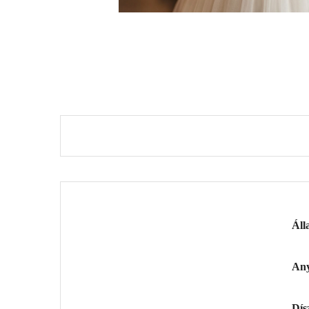
Áll
An
Dís