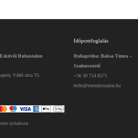
Időpontfoglalás
 Esküvői Ruhaszalon
Ruhapróba: Baksa Tímea –
Szalonvezető
pest, Váltó utca 55.
+36 30 724 8571
hello@eternityszalon.hu
elmi nyilatkozat