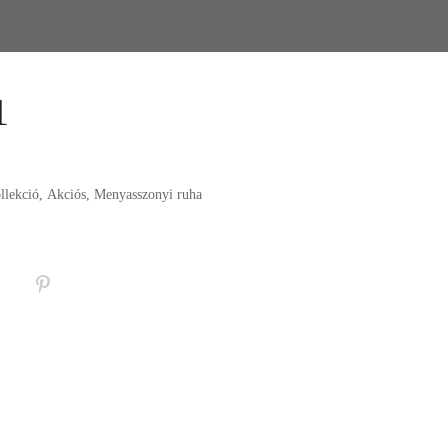
1
llekció
,
Akciós
,
Menyasszonyi ruha