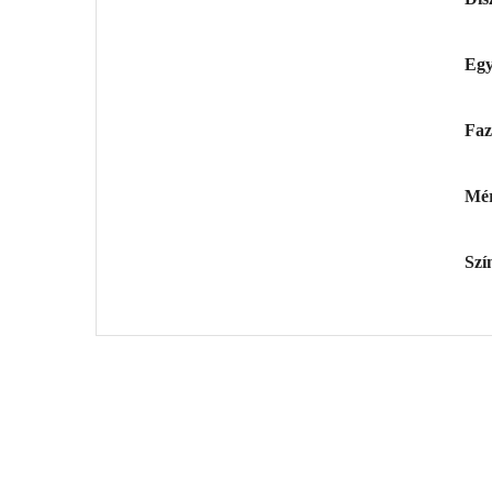
Egy
Fa
Mér
Szí