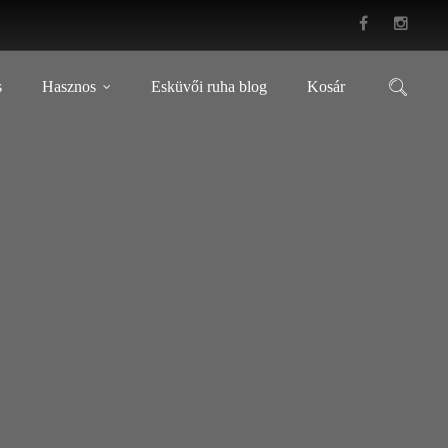
s
Hasznos
Esküvői ruha blog
Kosár