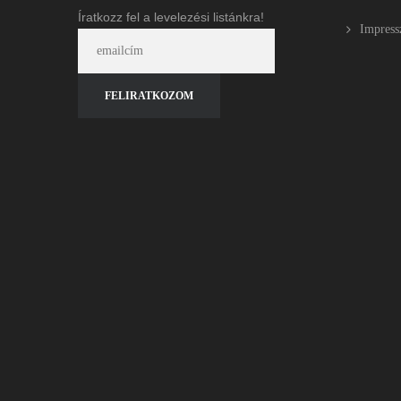
Íratkozz fel a levelezési listánkra!
Impres