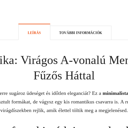
LEÍRÁS
TOVÁBBI INFORMÁCIÓK
ika: Virágos A-vonalú Me
Fűzős Háttal
erre sugároz üdeséget és időtlen eleganciát? Ez a
minimalist
isztult formákat, de vágysz egy kis romantikus csavarra is. A r
virágdíszekben rejlik, amik élettel töltik meg a megjelenésed.