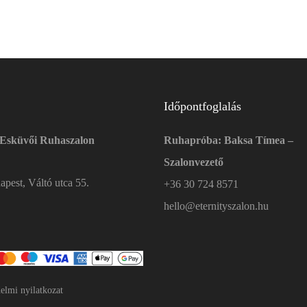
Időpontfoglalás
 Esküvői Ruhaszalon
Ruhapróba: Baksa Tímea –
Szalonvezető
pest, Váltó utca 55.
+36 30 724 8571
hello@eternityszalon.hu
elmi nyilatkozat