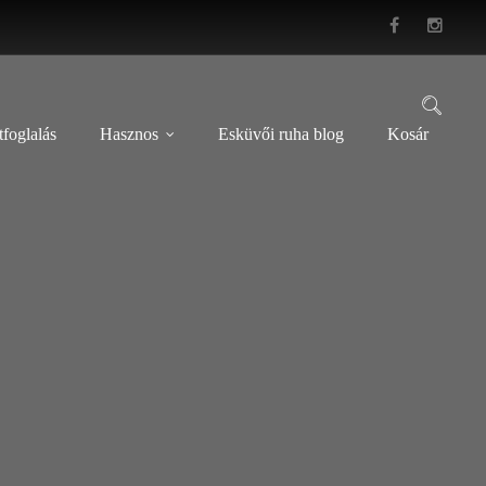
foglalás
Hasznos
Esküvői ruha blog
Kosár