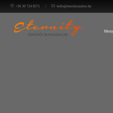
/
+36 30 724 8571
hello@eternityszalon.hu
Meny