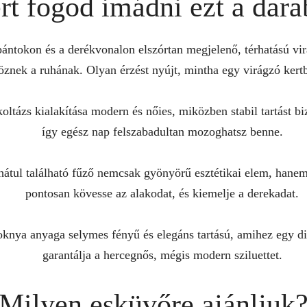
rt fogod imádni ezt a dara
ántokon és a derékvonalon elszórtan megjelenő, térhatású vir
znek a ruhának. Olyan érzést nyújt, mintha egy virágzó kertb
oltázs kialakítása modern és nőies, miközben stabil tartást b
így egész nap felszabadultan mozoghatsz benne.
átul található fűző nemcsak gyönyörű esztétikai elem, hanem f
pontosan kövesse az alakodat, és kiemelje a derekadat.
knya anyaga selymes fényű és elegáns tartású, amihez egy di
garantálja a hercegnős, mégis modern sziluettet.
Milyen esküvőre ajánljuk