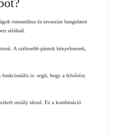
bot?
ágok romantikus és tavaszias hangulatot
en sétálnál.
iztosít. A szélesebb pántok kényelmesek,
unkcionális is: segít, hogy a felsőrész
szkrét uszály társul. Ez a kombináció
?