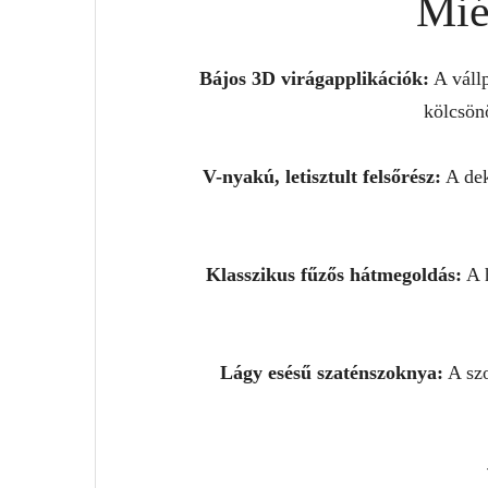
Mié
Bájos 3D virágapplikációk:
A vállp
kölcsönö
V-nyakú, letisztult felsőrész:
A dek
Klasszikus fűzős hátmegoldás:
A h
Lágy esésű szaténszoknya:
A szo