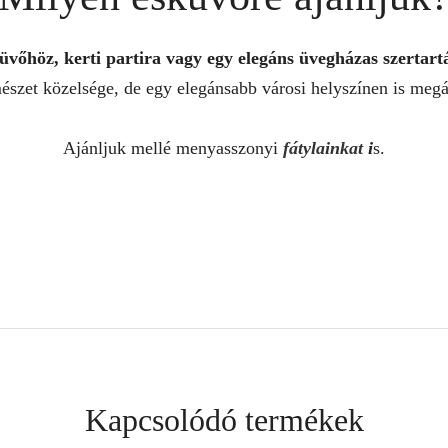
üvőhöz, kerti partira vagy egy elegáns üvegházas szertart
észet közelsége, de egy elegánsabb városi helyszínen is megál
Ajánljuk mellé menyasszonyi
fátylainkat
i
s.
Kapcsolódó termékek