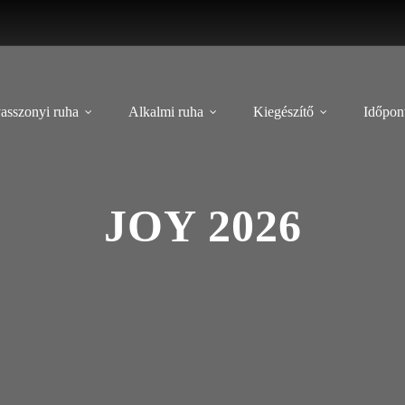
asszonyi ruha
Alkalmi ruha
Kiegészítő
Időpont
JOY 2026