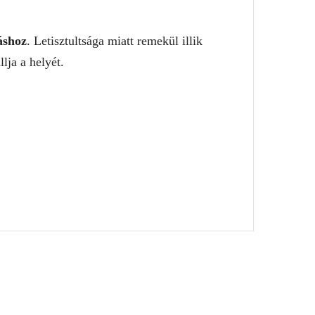
áshoz
. Letisztultsága miatt remekül illik
lja a helyét.