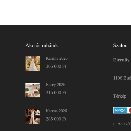
Akciós ruháink
Szalon
Karima 2026
Eternity
365 000
Ft
1106 Buda
Karey 2026
315 000
Ft
Térkép
Karena 2026
285 000
Ft
Adatvéd