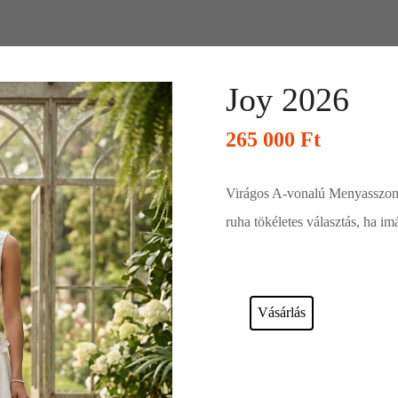
Joy 2026
265 000
Ft
Virágos A-vonalú Menyasszony
ruha tökéletes választás, ha im
Esküvői ruháink bérelhetőek vagy a
Vásárlás