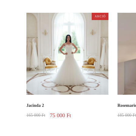
AKCIÓ
Jacinda 2
Rosemari
75 000
Ft
165 000
Ft
185 000
F