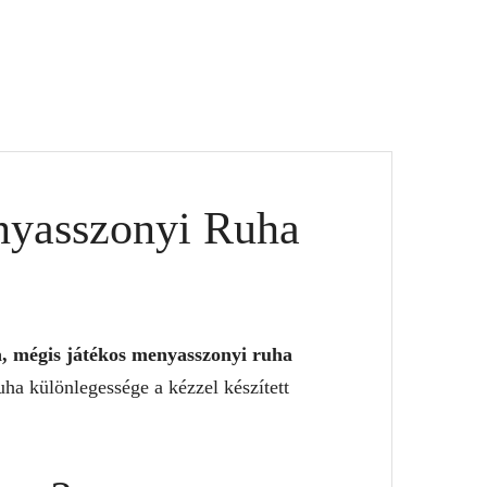
nyasszonyi Ruha
a, mégis játékos menyasszonyi ruha
uha különlegessége a kézzel készített