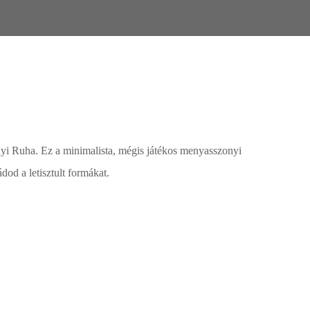
i Ruha. Ez a minimalista, mégis játékos menyasszonyi
ádod a letisztult formákat.
kár meg is vásárolhatóak. Válasszon!