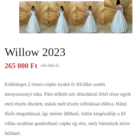
Willow 2023
265 000
Ft
345 000
Ft
Különleges 2 részes csipke nyakú és félvállas szatén
menyasszonyi ruha. Pánt nélküli szív dekoltázsú felső része egyik
mell részén díszített, másik mell részén raffolással ellátva. Hátul
fűzős megoldással, így mérete állítható. külön kiegészítője a fél
vállas nyakban gombolható csipke ujj rész, mely bármelyik kézre
húzható.