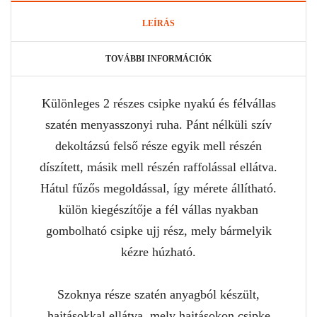
LEÍRÁS
TOVÁBBI INFORMÁCIÓK
Különleges 2 részes csipke nyakú és félvállas
szatén menyasszonyi ruha. Pánt nélküli szív
dekoltázsú felső része egyik mell részén
díszített, másik mell részén raffolással ellátva.
Hátul fűzős megoldással, így mérete állítható.
külön kiegészítője a fél vállas nyakban
gombolható csipke ujj rész, mely bármelyik
kézre húzható.
Szoknya része szatén anyagból készült,
hajtásokkal ellátva, mely hajtásokon csipke