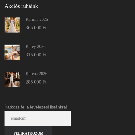
Akciós ruháink
Karima 2026
365 000
Ft
Karey 2026
315 000
Ft
Karena 2026
285 000
Ft
Íratkozz fel a levelezési listánkra!