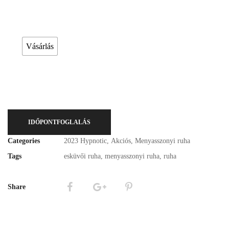
Esküvői ruháink bérelhetőek vagy akár meg is vásárolhatóak. Válasszon!
Vásárlás
IDŐPONTFOGLALÁS
Categories
2023 Hypnotic
,
Akciós
,
Menyasszonyi ruha
Tags
esküvői ruha
,
menyasszonyi ruha
,
ruha
Share