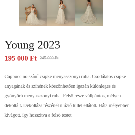
Young 2023
195 000
Ft
245 000
Ft
Cappuccino színű csipke menyasszonyi ruha. Csodálatos csipke
anyagának és színének köszönhetően igazán különleges és
gyönyörű menyasszonyi ruha. Felső része vállpántos, mélyen
dekoltált. Dekoltázs részénél illúzió tüllel ellátott. Háta mélyebben
kivágott, így hosszítva a felső testet.
Esküvői ruháink bérelhetőek vagy akár meg is vásárolhatóak. Válasszon!