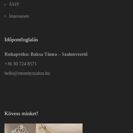
ÁSZF
Impresszum
Időpontfoglalás
Ruhapróba: Baksa Tímea – Szalonvezető
+36 30 724 8571
hello@eternityszalon.hu
Kövess minket!