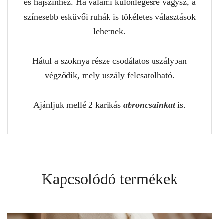
és hajszínhez. Ha valami különlegesre vágysz, a
színesebb esküvői ruhák is tökéletes választások
lehetnek.
Hátul a szoknya része csodálatos uszályban
végződik, mely uszály felcsatolható.
Ajánljuk mellé 2 karikás
abroncsainkat
is.
Kapcsolódó termékek