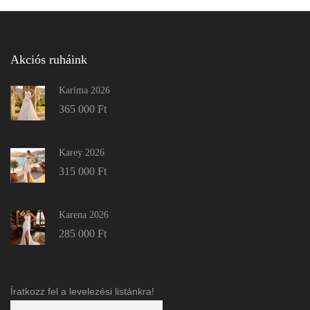
Akciós ruháink
Karima 2026
365 000
Ft
Karey 2026
315 000
Ft
Karena 2026
285 000
Ft
Íratkozz fel a levelezési listánkra!