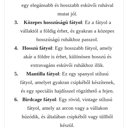
egy elegánsabb és hosszabb esküvői ruhával
mutat jól.
Közepes hosszúságú fátyol
: Ez a fátyol a
vállaktól a földig érhet, és gyakran a közepes
hosszúságú ruhákhoz passzol.
Hosszú fátyol
: Egy hosszabb fátyol, amely
akár a földre is érhet, különösen hosszú és
extravagáns esküvői ruhákhoz illik.
Mantilla fátyol
: Ez egy spanyol stílusú
fátyol, amelyet gyakran csipkéből készítenek,
és egy speciális hajdísszel rögzíthető a fejen.
Birdcage fátyol
: Egy rövid, vintage stílusú
fátyol, amely az arcon vagy a vállakon
húzódik, és általában csipkéből vagy tüllből
készül.