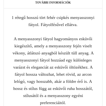
TOVÁBBI INFORMÁCIÓK
1 rétegű hosszú tört fehér csipkés menyasszonyi
fátyol. Fátyolfésűvel ellátva.
A menyasszonyi fátyol hagyományos esküvői
kiegészítő, amely a menyasszony fején viselt
vékony, átlátszó anyagból készült tüll anyag. A
menyasszonyi fátyol hozzáad egy különleges
varázst és eleganciát az esküvői öltözékhez. A
fátyol hossza változhat, lehet rövid, az arcon
lelógó, vagy hosszabb, akár a földre érő is. A
hossz és stílus függ az esküvői ruha hosszától,
stílusától és a menyasszony egyéni
preferenciáitól.