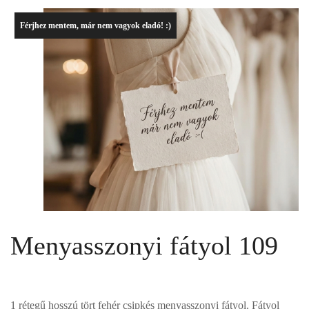
Férjhez mentem, már nem vagyok eladó! :)
Menyasszonyi fátyol 109
1 rétegű hosszú tört fehér csipkés menyasszonyi fátyol. Fátyol