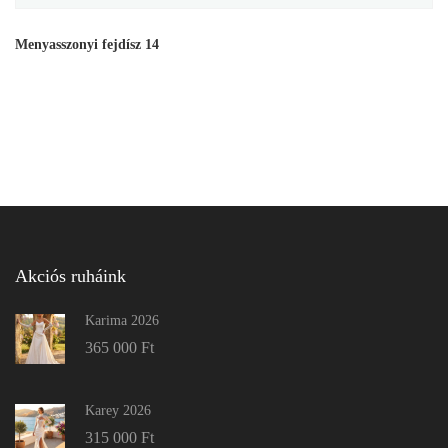
Menyasszonyi fejdísz 14
Akciós ruháink
Karima 2026
365 000
Ft
Karey 2026
315 000
Ft