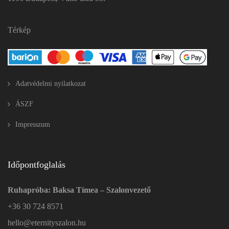
Térkép
Adatvédelmi nyilatkozat
ÁSZF
Impresszum
Időpontfoglalás
Ruhapróba: Baksa Tímea – Szalonvezető
+36 30 724 8571
hello@eternityszalon.hu