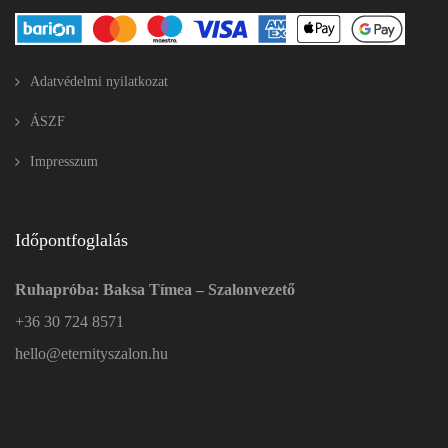
Adatvédelmi nyilatkozat
ÁSZF
Impresszum
Időpontfoglalás
Ruhapróba: Baksa Tímea – Szalonvezető
+36 30 724 8571
hello@eternityszalon.hu