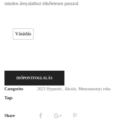
minden árnyalathoz tökéletesen passzol.
Esküvői ruháink bérelhetőek vagy akár meg is vásárolhatóak. Válasszon!
Vásárlás
IDŐPONTFOGLALÁS
Categories
2023 Hypnotic
,
Akciós
,
Menyasszonyi ruha
Tags
Share