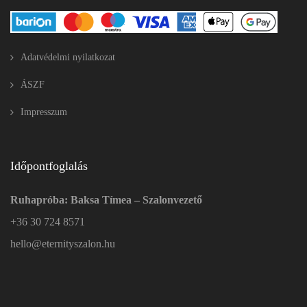
Adatvédelmi nyilatkozat
ÁSZF
Impresszum
Időpontfoglalás
Ruhapróba: Baksa Tímea – Szalonvezető
+36 30 724 8571
hello@eternityszalon.hu