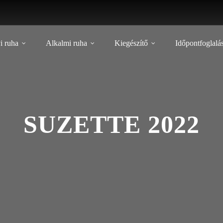
i ruha
Alkalmi ruha
Kiegészítő
Időpontfoglalá
SUZETTE 2022