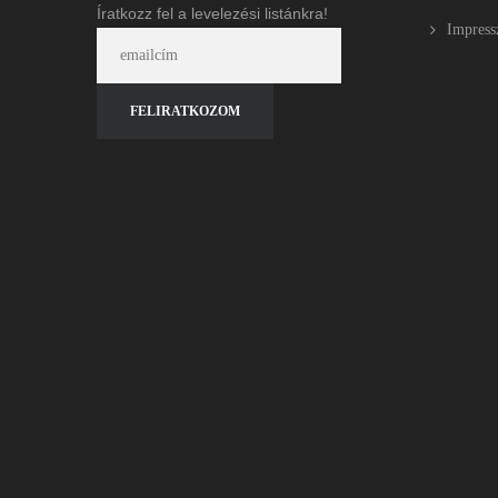
Íratkozz fel a levelezési listánkra!
Impres