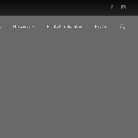
s
Hasznos
Esküvői ruha blog
Kosár