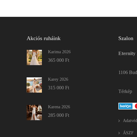
Akciós ruháink
Szalon
Karima 2026
Eternity
365 000
Ft
1106 Buda
Karey 2026
315 000
Ft
Térkép
Karena 2026
285 000
Ft
Adatvéd
ÁSZF