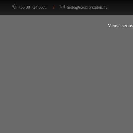
/
+36 30 724 8571
hello@eternityszalon.hu
Menyasszony