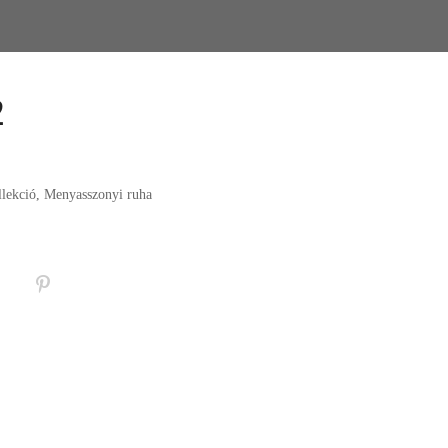
2
lekció
,
Menyasszonyi ruha