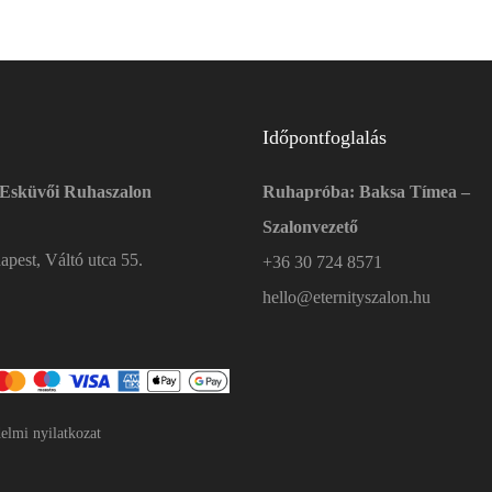
Időpontfoglalás
 Esküvői Ruhaszalon
Ruhapróba: Baksa Tímea –
Szalonvezető
pest, Váltó utca 55.
+36 30 724 8571
hello@eternityszalon.hu
elmi nyilatkozat