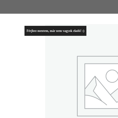
Férjhez mentem, már nem vagyok eladó! :)