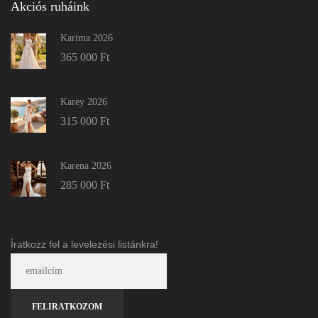
Akciós ruháink
Karima 2026
365 000
Ft
Karey 2026
315 000
Ft
Karena 2026
285 000
Ft
Íratkozz fel a levelezési listánkra!