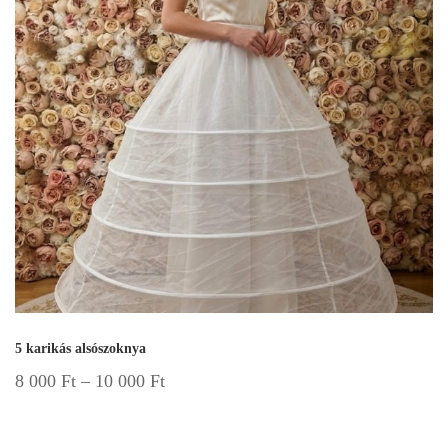
5 karikás alsószoknya
8 000
Ft
–
10 000
Ft