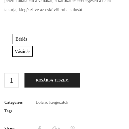
pelerin általában a vállakat, a karokat és esetlegesen a hátat
takarja, kiegészítve az esküvői ruha stílusát.
Esküvői ruháink bérelhetőek vagy akár meg is vásárolhatóak. Válasszon!
Bérlés
Vásárlás
KOSÁRBA TESZEM
Categories
Bolero
,
Kiegészítők
Tags
Share