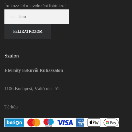
Íratkozz fel a levelezési listánkra!
Szalon
Eternity Esküvői Ruhaszalon
1106 Budapest, Váltó utca 55.
Térkép