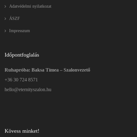
Adatvédelmi nyilatkozat
ÁSZF
Impresszum
Időpontfoglalás
Ruhapróba: Baksa Tímea – Szalonvezető
+36 30 724 8571
hello@eternityszalon.hu
Kövess minket!