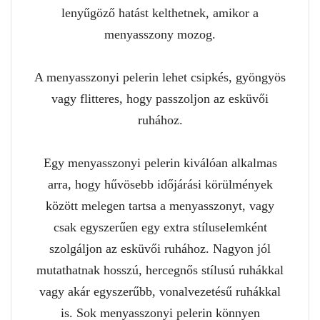
lenyűgöző hatást kelthetnek, amikor a
menyasszony mozog.
A menyasszonyi pelerin lehet csipkés, gyöngyös
vagy flitteres, hogy passzoljon az esküvői
ruhához.
Egy menyasszonyi pelerin kiválóan alkalmas
arra, hogy hűvösebb időjárási körülmények
között melegen tartsa a menyasszonyt, vagy
csak egyszerűen egy extra stíluselemként
szolgáljon az esküvői ruhához. Nagyon jól
mutathatnak hosszú, hercegnős stílusú ruhákkal
vagy akár egyszerűbb, vonalvezetésű ruhákkal
is. Sok menyasszonyi pelerin könnyen