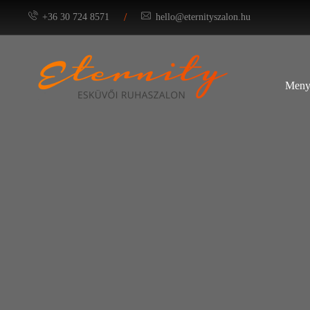
/
+36 30 724 8571
hello@eternityszalon.hu
Meny