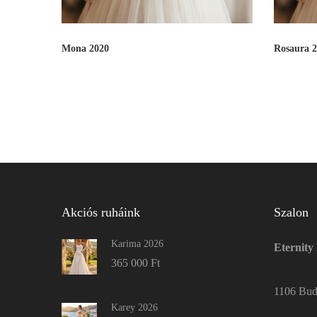
Mona 2020
Rosaura 2
Akciós ruháink
Szalon
Karima 2026
Eternity
365 000
Ft
1106 Buda
Karey 2026