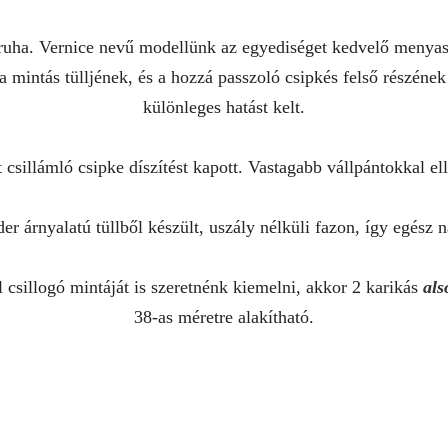
 ruha. Vernice nevű modellünk az egyediséget kedvelő menyas
 mintás tülljének, és a hozzá passzoló csipkés felső részéne
különleges hatást kelt.
t csillámló csipke díszítést kapott. Vastagabb vállpántokkal ell
r árnyalatú tüllből készült, uszály nélküli fazon, így egész n
l csillogó mintáját is szeretnénk kiemelni, akkor 2 karikás
als
38-as méretre alakítható.