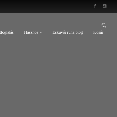
foglalás
Hasznos
Esküvői ruha blog
Kosár