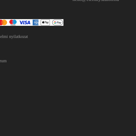
elmi nyilatkozat
szum