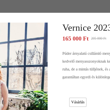
Vernice 202
165 000
Ft
205 000
Ft
Púder árnyalatú csillámló men
kedvelő menyasszonyoknak kés
ruha, de a mintás tülljének, é
garantáltan egyedi és különlege
Esküvői ruháink bérelhetőek vagy a
Vásárlás