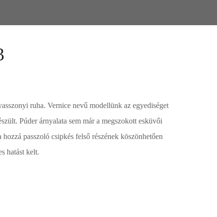
3
yasszonyi ruha. Vernice nevű modellünk az egyediséget
zült. Púder árnyalata sem már a megszokott esküvői
s a hozzá passzoló csipkés felső részének köszönhetően
s hatást kelt.
kár meg is vásárolhatóak. Válasszon!