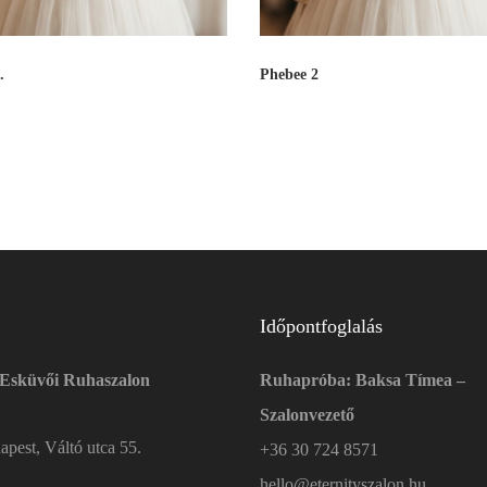
.
Phebee 2
Időpontfoglalás
 Esküvői Ruhaszalon
Ruhapróba: Baksa Tímea –
Szalonvezető
pest, Váltó utca 55.
+36 30 724 8571
hello@eternityszalon.hu