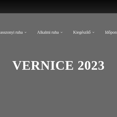
asszonyi ruha
Alkalmi ruha
Kiegészítő
Időpont
VERNICE 2023