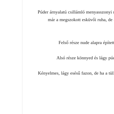
Púder árnyalatú csillámló menyasszonyi
már a megszokott esküvői ruha, de a
Felső része nude alapra építet
Alsó része könnyed és lágy púde
Kényelmes, lágy esésű fazon, de ha a tül