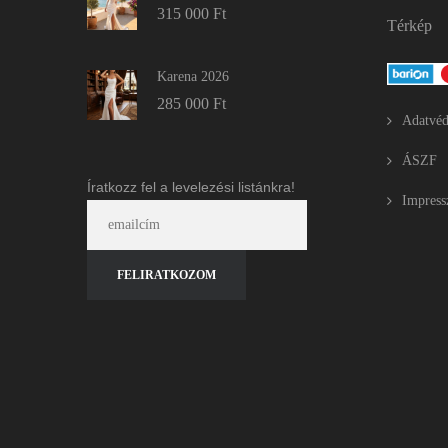
315 000
Ft
Térkép
Karena 2026
285 000
Ft
Adatvéd
ÁSZF
Íratkozz fel a levelezési listánkra!
Impres