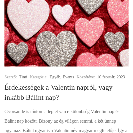
Szerző:
Timi
Kategória:
Egyéb
,
Events
Közzétéve:
10 február, 2023
Érdekességek a Valentin napról, vagy
inkább Bálint nap?
Gyorsan le is rántom a leplet van e különbség Valentin nap és
Bálint nap között. Bizony az ég világon semmi, a két ünnep
ugyanaz: Bálint ugyanis a Valentin név magyar megfelelője. Így a