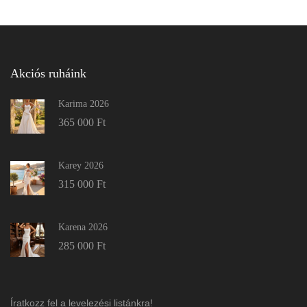
Akciós ruháink
Karima 2026
365 000
Ft
Karey 2026
315 000
Ft
Karena 2026
285 000
Ft
Íratkozz fel a levelezési listánkra!