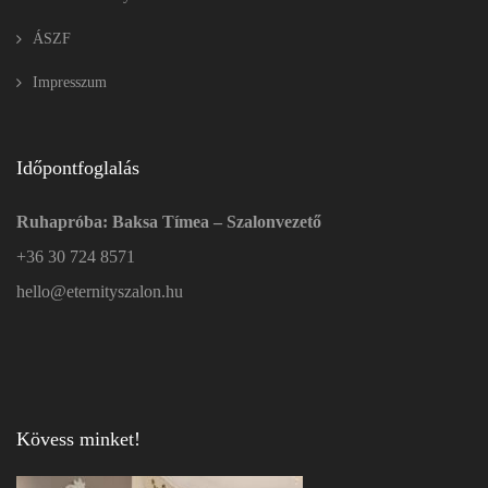
ÁSZF
Impresszum
Időpontfoglalás
Ruhapróba: Baksa Tímea – Szalonvezető
+36 30 724 8571
hello@eternityszalon.hu
Kövess minket!