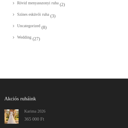
Rövid menyasszonyi ruha
(2)
Színes esküvői ruha
(3)
Uncategorized
(8)
Wedding
(27)
Akciós ruháink
Karima 2026
365 000
Ft