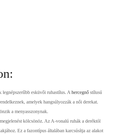
on:
ik legnépszerűbb esküvői ruhastílus. A
hercegnő
stílusú
 rendelkeznek, amelyek hangsúlyozzák a női derekat.
csönzik a menyasszonynak.
s megjelenést kölcsönöz. Az A-vonalú ruhák a deréktól
lakjához. Ez a fazontípus általában karcsúsítja az alakot