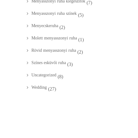
Menyasszonyi ruha kiegészítők
(7)
Menyasszonyi ruha színek
(5)
Menyecskeruha
(2)
Molett menyasszonyi ruha
(1)
Rövid menyasszonyi ruha
(2)
Színes esküvői ruha
(3)
Uncategorized
(8)
Wedding
(27)