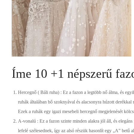
Íme 10 +1 népszerű faz
Hercegnő ( Báli ruha) : Ez a fazon a legtöbb nő álma, és egy
ruhák általában bő szoknyával és alacsonyra húzott derékkal
Ezek a ruhák egy igazi mesebeli hercegnő megjelenését köl
A-vonalú : Ez a fazon szinte minden alakra jól áll, és elegán
lefelé szélesednek, így az alsó részük hasonlít egy „A” betű a