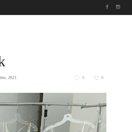
s
Hasznos
Esküvői ruha blog
Kosár
k
mber, 2023
0
0