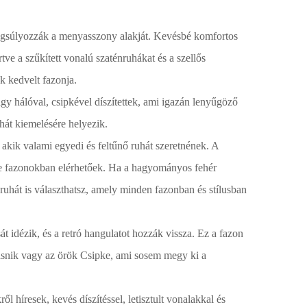
hangsúlyozzák a menyasszony alakját. Kevésbé komfortos
tve a szűkített vonalú szaténruhákat és a szellős
 kedvelt fazonja.
y hálóval, csipkével díszítettek, ami igazán lenyűgöző
 hát kiemelésére helyezik.
akik valami egyedi és feltűnő ruhát szeretnének. A
le fazonokban elérhetőek. Ha a hagyományos fehér
yruhát is választhatsz, amely minden fazonban és stílusban
át idézik, és a retró hangulatot hozzák vissza. Ez a fazon
 masnik vagy az örök Csipke, ami sosem megy ki a
 híresek, kevés díszítéssel, letisztult vonalakkal és