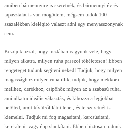
amiben bármennyire is szeretnék, és bármennyi év és
tapasztalat is van mögöttem, mégsem tudok 100
százalékban kielégítő választ adni egy menyasszonynak
sem.
Kezdjük azzal, hogy tisztában vagyunk vele, hogy
milyen alkatra, milyen ruha passzol tökéletesen! Ebben
rengeteget tudunk segíteni neked! Tudjuk, hogy milyen
magassághoz milyen ruha illik, tudjuk, hogy mekkora
mellhez, derékhoz, csípőhöz milyen az a szabású ruha,
ami alkatra ideális választás, és kihozza a legjobbat
belőled, amit kívülről látni lehet, és te szeretnél is
kiemelni. Tudjuk mi fog magasítani, karcsúsítani,
kerekíteni, vagy épp slankítani. Ebben biztosan tudunk