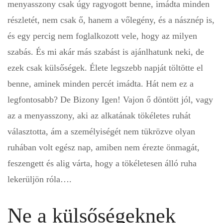
menyasszony csak úgy ragyogott benne, imádta minden
részletét, nem csak ő, hanem a vőlegény, és a násznép is,
és egy percig nem foglalkozott vele, hogy az milyen
szabás. És mi akár más szabást is ajánlhatunk neki, de
ezek csak külsőségek. Élete legszebb napját töltötte el
benne, aminek minden percét imádta. Hát nem ez a
legfontosabb? De Bizony Igen! Vajon ő döntött jól, vagy
az a menyasszony, aki az alkatának tökéletes ruhát
választotta, ám a személyiségét nem tükrözve olyan
ruhában volt egész nap, amiben nem érezte önmagát,
feszengett és alig várta, hogy a tökéletesen álló ruha
lekerüljön róla….
Ne a külsőségeknek