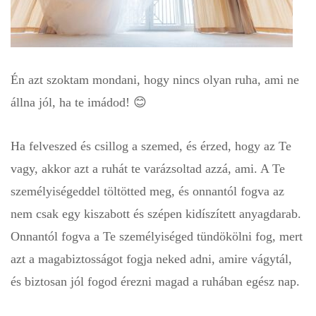
Én azt szoktam mondani, hogy nincs olyan ruha, ami ne
állna jól, ha te imádod! 😊
Ha felveszed és csillog a szemed, és érzed, hogy az Te
vagy, akkor azt a ruhát te varázsoltad azzá, ami. A Te
személyiségeddel töltötted meg, és onnantól fogva az
nem csak egy kiszabott és szépen kidíszített anyagdarab.
Onnantól fogva a Te személyiséged tündökölni fog, mert
azt a magabiztosságot fogja neked adni, amire vágytál,
és biztosan jól fogod érezni magad a ruhában egész nap.