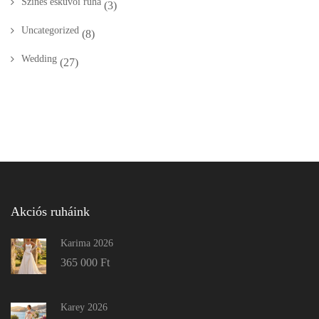
Színes esküvői ruha
(3)
Uncategorized
(8)
Wedding
(27)
Akciós ruháink
Karima 2026
365 000
Ft
Karey 2026