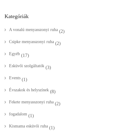
Kategóriák
A vonalú menyasszonyi ruha
(2)
Csipke menyasszonyi ruha
(2)
Egyéb
(17)
Esküvői szolgáltatók
(3)
Events
(1)
Évszakok és helyszínek
(8)
Fekete menyasszonyi ruha
(2)
fogadalom
(1)
Kismama esküvői ruha
(1)