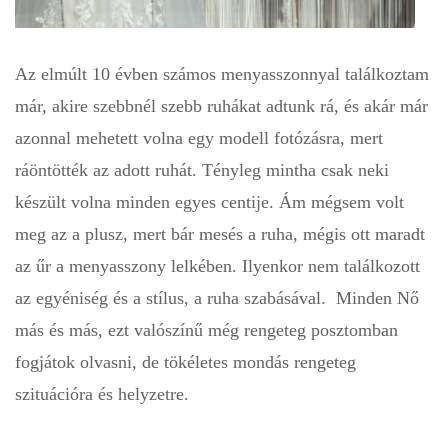
Az elmúlt 10 évben számos menyasszonnyal találkoztam
már, akire szebbnél szebb ruhákat adtunk rá, és akár már
azonnal mehetett volna egy modell fotózásra, mert
ráöntötték az adott ruhát. Tényleg mintha csak neki
készült volna minden egyes centije. Ám mégsem volt
meg az a plusz, mert bár mesés a ruha, mégis ott maradt
az űr a menyasszony lelkében. Ilyenkor nem találkozott
az egyéniség és a stílus, a ruha szabásával. Minden Nő
más és más, ezt valószínű még rengeteg posztomban
fogjátok olvasni, de tökéletes mondás rengeteg
szituációra és helyzetre.