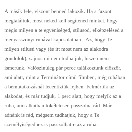
A másik fele, viszont benned lakozik. Ha a fazont
megtaláltuk, most neked kell segítened minket, hogy
mégis milyen a te egyéniséged, stílusod, elképzelésed a
menyasszonyi ruhával kapcsolatban. Az, hogy Te
milyen stílusú vagy (és itt most nem az alakodra
gondolok), sajnos mi nem tudhatjuk, hiszen nem
ismerünk. Valószínűleg pár perce találkoztunk először,
ami alatt, mint a Terminátor című filmben, még ruhában
a bemutatkozásnál lecentiztük fejben. Felmértük az
alakodat, és már tudjuk, 1 perc alatt, hogy melyik az a
ruha, ami alkatban tökéletesen passzolna rád. Már
adnánk is rád, mégsem tudhatjuk, hogy a Te
személyiségedhez is passzolhat-e az a ruha.