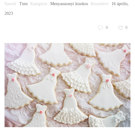
Szerző:
Timi
Kategória:
Menyasszonyi kisokos
Közzétéve:
16 április,
2023
0
0