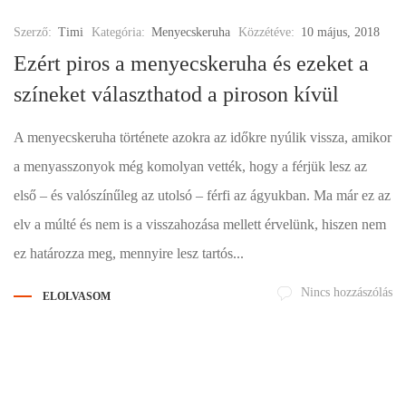
Szerző:
Timi
Kategória:
Menyecskeruha
Közzétéve:
10 május, 2018
Ezért piros a menyecskeruha és ezeket a
színeket választhatod a piroson kívül
A menyecskeruha története azokra az időkre nyúlik vissza, amikor
a menyasszonyok még komolyan vették, hogy a férjük lesz az
első – és valószínűleg az utolsó – férfi az ágyukban. Ma már ez az
elv a múlté és nem is a visszahozása mellett érvelünk, hiszen nem
ez határozza meg, mennyire lesz tartós...
Nincs hozzászólás
ELOLVASOM