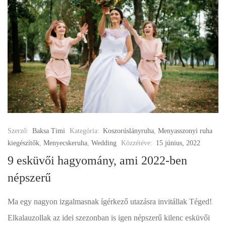
Szerző:
Baksa Timi
Kategória:
Koszorúslányruha
,
Menyasszonyi ruha
kiegészítők
,
Menyecskeruha
,
Wedding
Közzétéve:
15 június, 2022
9 esküvői hagyomány, ami 2022-ben
népszerű
Ma egy nagyon izgalmasnak ígérkező utazásra invitállak Téged!
Elkalauzollak az idei szezonban is igen népszerű kilenc esküvői