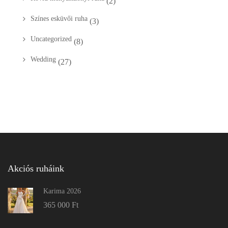
(2)
Színes esküvői ruha
(3)
Uncategorized
(8)
Wedding
(27)
Akciós ruháink
Karima 2026
365 000
Ft