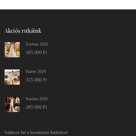
Akciós ruháink
Karima 2026
365 000
Ft
Karey 2026
315 000
Ft
Karena 2026
285 000
Ft
Íratkozz fel a levelezési listánkra!