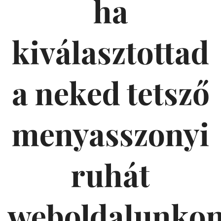
ha
kiválasztottad
a neked tetsző
menyasszonyi
ruhát
weboldalunko