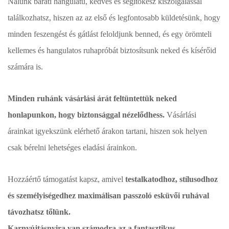
Nálunk baráti hangulatú, kedves és segítőkész kiszolgálással
találkozhatsz, hiszen az az első és legfontosabb küldetésünk, hogy
minden feszengést és gátlást feloldjunk benned, és egy örömteli
kellemes és hangulatos ruhapróbát biztosítsunk neked és kísérőid
számára is.
Minden ruhánk vásárlási árát feltüntettük neked
honlapunkon, hogy biztonsággal nézelődhess.
Vásárlási
árainkat igyekszünk elérhető árakon tartani, hiszen sok helyen
csak bérelni lehetséges eladási árainkon.
Hozzáértő támogatást kapsz, amivel
testalkatodhoz, stílusodhoz
és személyiségedhez maximálisan passzoló esküvői ruhával
távozhatsz tőlünk.
Karnyújtásnyira van számodra az a fantasztikus