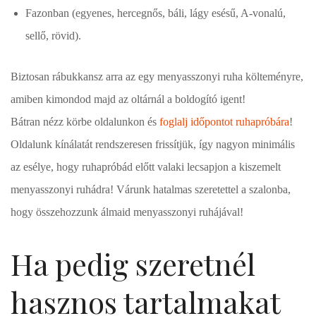
Fazonban (egyenes, hercegnős, báli, lágy esésű, A-vonalú,
sellő, rövid).
Biztosan rábukkansz arra az egy menyasszonyi ruha költeményre,
amiben kimondod majd az oltárnál a boldogító igent!
Bátran nézz körbe oldalunkon és
foglalj időpontot ruhapróbára
!
Oldalunk kínálatát rendszeresen frissítjük, így nagyon minimális
az esélye, hogy ruhapróbád előtt valaki lecsapjon a kiszemelt
menyasszonyi ruhádra! Várunk hatalmas szeretettel a szalonba,
hogy összehozzunk álmaid menyasszonyi ruhájával!
Ha pedig szeretnél
hasznos tartalmakat