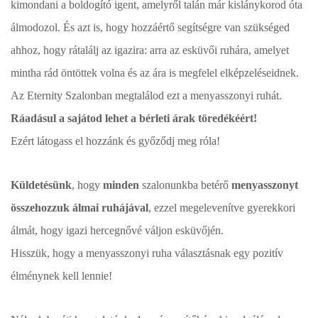
kimondani a boldogító igent, amelyről talán már kislánykorod óta
álmodozol. És azt is, hogy hozzáértő segítségre van szükséged
ahhoz, hogy rátalálj az igazira: arra az esküvői ruhára, amelyet
mintha rád öntöttek volna és az ára is megfelel elképzeléseidnek.
Az Eternity Szalonban megtalálod ezt a menyasszonyi ruhát.
Ráadásul a sajátod lehet a bérleti árak töredékéért!
Ezért látogass el hozzánk és győződj meg róla!
Küldetésünk
, hogy
minden
szalonunkba betérő
menyasszonyt
összehozzuk álmai ruhájával
, ezzel megelevenítve gyerekkori
álmát, hogy igazi hercegnővé váljon esküvőjén.
Hisszük, hogy a menyasszonyi ruha választásnak egy pozitív
élménynek kell lennie!