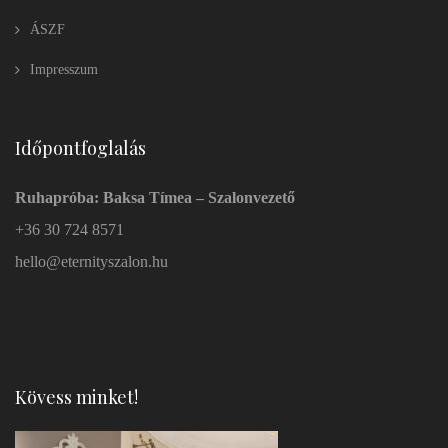
ÁSZF
Impresszum
Időpontfoglalás
Ruhapróba: Baksa Tímea – Szalonvezető
+36 30 724 8571
hello@eternityszalon.hu
Kövess minket!