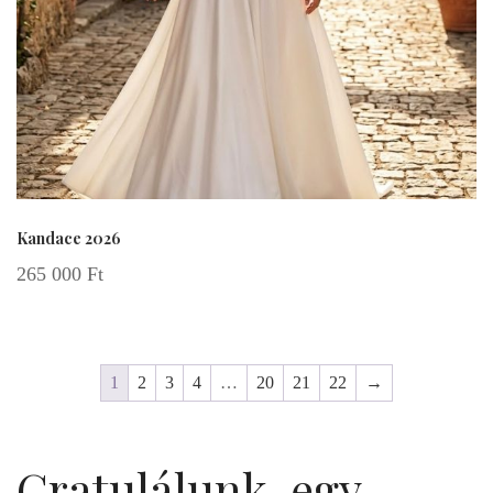
Kandace 2026
265 000
Ft
1
2
3
4
…
20
21
22
→
Gratulálunk, egy