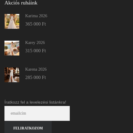
Akciós ruháink
Karima 2026
365 000
Ft
Karey 2026
315 000
Ft
Karena 2026
285 000
Ft
Íratkozz fel a levelezési listánkra!