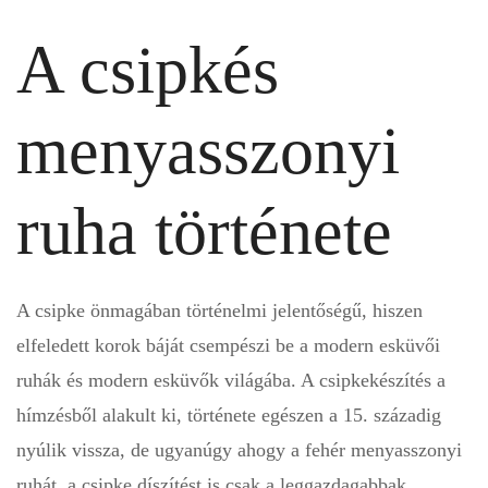
A csipkés
menyasszonyi
ruha története
A csipke önmagában történelmi jelentőségű, hiszen
elfeledett korok báját csempészi be a modern esküvői
ruhák és modern esküvők világába. A csipkekészítés a
hímzésből alakult ki, története egészen a 15. századig
nyúlik vissza, de ugyanúgy ahogy a fehér menyasszonyi
ruhát, a csipke díszítést is csak a leggazdagabbak