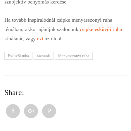
szubjektív benyomás kérdése.
Ha tovább inspirálódnál csipke menyasszonyi ruha
témában, akkor ajánljuk szalonunk
csipke esküvői ruha
kínálatát, vagy
ezt
az oldalt.
Esküvői ruha
fazonok
Menyasszonyi ruha
Share: