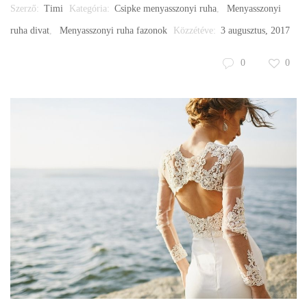
Szerző:
Timi
Kategória:
Csipke menyasszonyi ruha
,
Menyasszonyi
ruha divat
,
Menyasszonyi ruha fazonok
Közzétéve:
3 augusztus, 2017
0
0