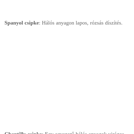
Spanyol csipke
: Hálós anyagon lapos, rózsás díszítés.
Chantilly csipke
: Egy egyszerű hálós anyagok virágos