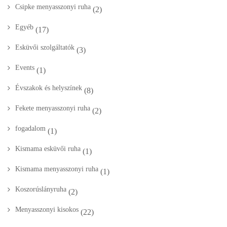
Csipke menyasszonyi ruha
(2)
Egyéb
(17)
Esküvői szolgáltatók
(3)
Events
(1)
Évszakok és helyszínek
(8)
Fekete menyasszonyi ruha
(2)
fogadalom
(1)
Kismama esküvői ruha
(1)
Kismama menyasszonyi ruha
(1)
Koszorúslányruha
(2)
Menyasszonyi kisokos
(22)