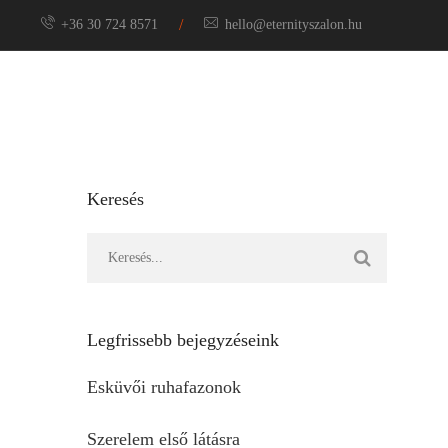
/
+36 30 724 8571
hello@eternityszalon.hu
Menyasszony
Keresés
Legfrissebb bejegyzéseink
Esküvői ruhafazonok
Szerelem első látásra