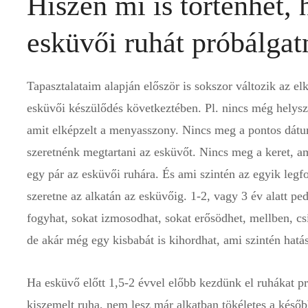
Hiszen mi is történhet,
esküvői ruhát próbálgat
Tapasztalataim alapján először is sokszor változik az e
esküvői készülődés következtében. Pl. nincs még helyszí
amit elképzelt a menyasszony. Nincs meg a pontos dát
szeretnénk megtartani az esküvőt. Nincs meg a keret, a
egy pár az esküvői ruhára. És ami szintén az egyik leg
szeretne az alkatán az esküvőig. 1-2, vagy 3 év alatt p
fogyhat, sokat izmosodhat, sokat erősödhet, mellben, csí
de akár még egy kisbabát is kihordhat, ami szintén hatáss
Ha esküvő előtt 1,5-2 évvel előbb kezdünk el ruhákat pr
kiszemelt ruha, nem lesz már alkatban tökéletes a későb