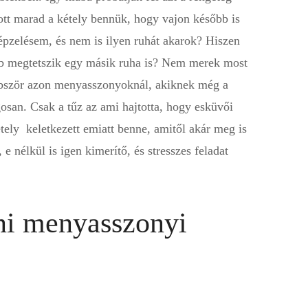
ott marad a kétely bennük, hogy vajon később is
épzelésem, és nem is ilyen ruhát akarok? Hiszen
őbb megtetszik egy másik ruha is? Nem merek most
bbször azon menyasszonyoknál, akiknek még a
gosan. Csak a tűz az ami hajtotta, hogy esküvői
tely keletkezett emiatt benne, amitől akár meg is
 nélkül is igen kimerítő, és stresszes feladat
ni menyasszonyi