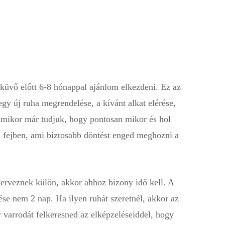
sküvő előtt 6-8 hónappal ajánlom elkezdeni. Ez az
egy új ruha megrendelése, a kívánt alkat elérése,
, amikor már tudjuk, hogy pontosan mikor és hol
l a fejben, ami biztosabb döntést enged meghozni a
 terveznek külön, akkor ahhoz bizony idő kell. A
zése nem 2 nap. Ha ilyen ruhát szeretnél, akkor az
varrodát felkeresned az elképzeléseiddel, hogy
m, ami alatt nem lehet agyon használni azt a ruhát,
m tudja kiadni ugyanazt a ruhát hetente, és nem is