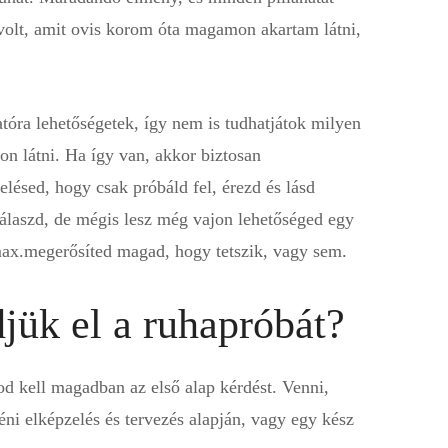
volt, amit ovis korom óta magamon akartam látni,
óra lehetőségetek, így nem is tudhatjátok milyen
on látni. Ha így van, akkor biztosan
lésed, hogy csak próbáld fel, érezd és lásd
álaszd, de mégis lesz még vajon lehetőséged egy
max.megerősíted magad, hogy tetszik, vagy sem.
jük el a ruhapróbát?
d kell magadban az első alap kérdést. Venni,
yéni elképzelés és tervezés alapján, vagy egy kész