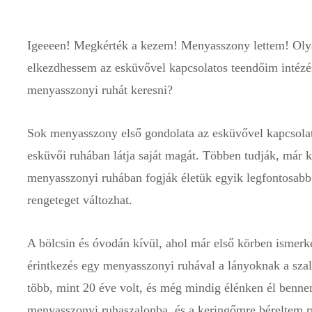
Igeeeen! Megkérték a kezem! Menyasszony lettem! Olyan
elkezdhessem az esküvővel kapcsolatos teendőim intézé
menyasszonyi ruhát keresni?
Sok menyasszony első gondolata az esküvővel kapcsola
esküvői ruhában látja saját magát. Többen tudják, már 
menyasszonyi ruhában fogják életük egyik legfontosabb
rengeteget változhat.
A bölcsin és óvodán kívül, ahol már első körben ismerk
érintkezés egy menyasszonyi ruhával a lányoknak a sz
több, mint 20 éve volt, és még mindig élénken él ben
menyasszonyi ruhaszalonba, és a keringőmre béreltem r