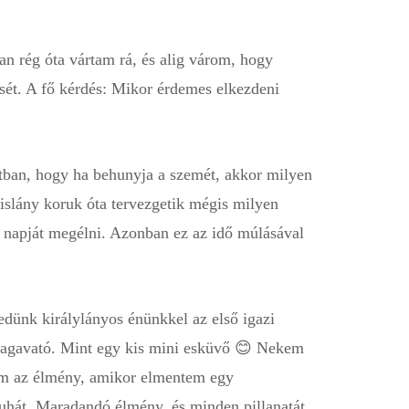
 rég óta vártam rá, és alig várom, hogy
sét. A fő kérdés: Mikor érdemes elkezdeni
tban, hogy ha behunyja a szemét, akkor milyen
kislány koruk óta tervezgetik mégis milyen
 napját megélni. Azonban ez az idő múlásával
edünk királylányos énünkkel az első igazi
alagavató. Mint egy kis mini esküvő 😊 Nekem
nem az élmény, amikor elmentem egy
uhát. Maradandó élmény, és minden pillanatát