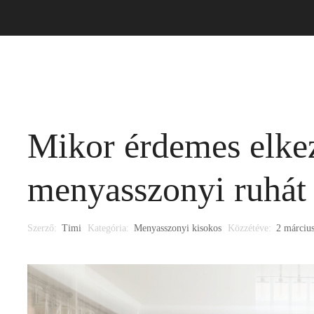
i ruha
Alkalmi ruha
Kiegészítő
Időpontfoglalá
Mikor érdemes elke
menyasszonyi ruhát 
Szerző:
Timi
Kategória:
Menyasszonyi kisokos
Közzétéve:
2 márciu