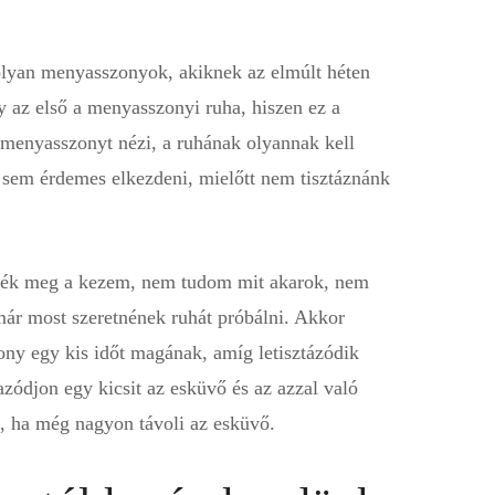
olyan menyasszonyok, akiknek az elmúlt héten
 az első a menyasszonyi ruha, hiszen ez a
menyasszonyt nézi, a ruhának olyannak kell
 sem érdemes elkezdeni, mielőtt nem tisztáznánk
rték meg a kezem, nem tudom mit akarok, nem
már most szeretnének ruhát próbálni. Akkor
ny egy kis időt magának, amíg letisztázódik
zódjon egy kicsit az esküvő és az azzal való
, ha még nagyon távoli az esküvő.