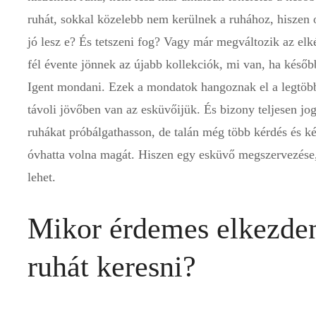
ruhát, sokkal közelebb nem kerülnek a ruhához, hiszen 
jó lesz e? És tetszeni fog? Vagy már megváltozik az elk
fél évente jönnek az újabb kollekciók, mi van, ha kés
Igent mondani. Ezek a mondatok hangoznak el a legtö
távoli jövőben van az esküvőijük. És bizony teljesen jo
ruhákat próbálgathasson, de talán még több kérdés és ké
óvhatta volna magát. Hiszen egy esküvő megszervezése, e
lehet.
Mikor érdemes elkezde
ruhát keresni?