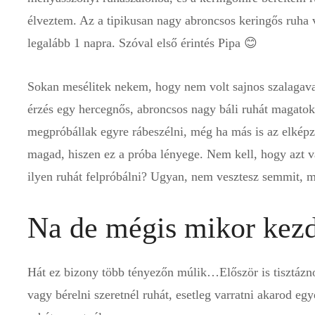
élveztem. Az a tipikusan nagy abroncsos keringős ruha 
legalább 1 napra. Szóval első érintés Pipa 😊
Sokan mesélitek nekem, hogy nem volt sajnos szalagavat
érzés egy hercegnős, abroncsos nagy báli ruhát magatok
megpróbállak egyre rábeszélni, még ha más is az elképze
magad, hiszen ez a próba lényege. Nem kell, hogy azt v
ilyen ruhát felpróbálni? Ugyan, nem vesztesz semmit, 
Na de mégis mikor kezd
Hát ez bizony több tényezőn múlik…Először is tisztázno
vagy bérelni szeretnél ruhát, esetleg varratni akarod eg