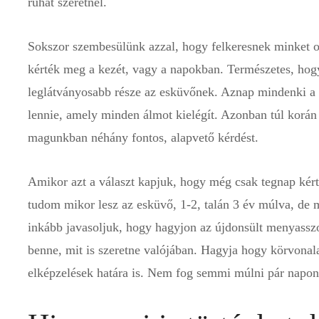
ruhát szeretnél.
Sokszor szembesülünk azzal, hogy felkeresnek minket 
kérték meg a kezét, vagy a napokban. Természetes, hogy
leglátványosabb része az esküvőnek. Aznap mindenki a 
lennie, amely minden álmot kielégít. Azonban túl korán
magunkban néhány fontos, alapvető kérdést.
Amikor azt a választ kapjuk, hogy még csak tegnap ké
tudom mikor lesz az esküvő, 1-2, talán 3 év múlva, de 
inkább javasoljuk, hogy hagyjon az újdonsült menyasszo
benne, mit is szeretne valójában. Hagyja hogy körvonala
elképzelések határa is. Nem fog semmi múlni pár napon