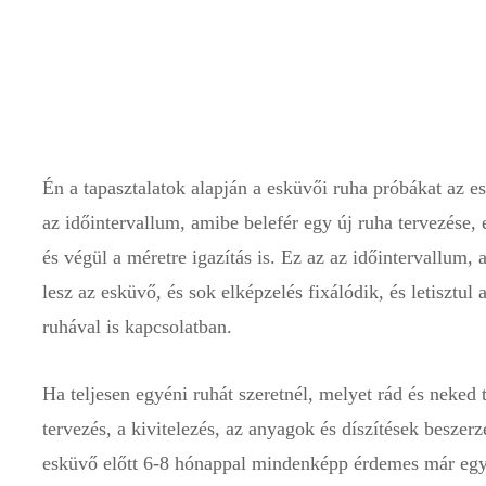
Én a tapasztalatok alapján a esküvői ruha próbákat az e
az időintervallum, amibe belefér egy új ruha tervezése, 
és végül a méretre igazítás is. Ez az az időintervallum
lesz az esküvő, és sok elképzelés fixálódik, és letisztu
ruhával is kapcsolatban.
Ha teljesen egyéni ruhát szeretnél, melyet rád és neked
tervezés, a kivitelezés, az anyagok és díszítések beszer
esküvő előtt 6-8 hónappal mindenképp érdemes már egy 
elkezdhessétek együtt a ruha megtervezését.
Ha bérelni szeretnél ruhát, akkor ez az az időintervallu
amit te is kibéreltél, hiszen egy normális ruhaszalon ne