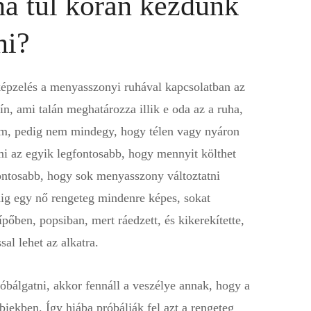
 ha túl korán kezdünk
ni?
lképzelés a menyasszonyi ruhával kapcsolatban az
n, ami talán meghatározza illik e oda az a ruha,
um, pedig nem mindegy, hogy télen vagy nyáron
mi az egyik legfontosabb, hogy mennyit költhet
fontosabb, hogy sok menyasszony változtatni
edig egy nő rengeteg mindenre képes, sokat
pőben, popsiban, mert ráedzett, és kikerekítette,
al lehet az alkatra.
óbálgatni, akkor fennáll a veszélye annak, hogy a
biekben. Így hiába próbálják fel azt a rengeteg