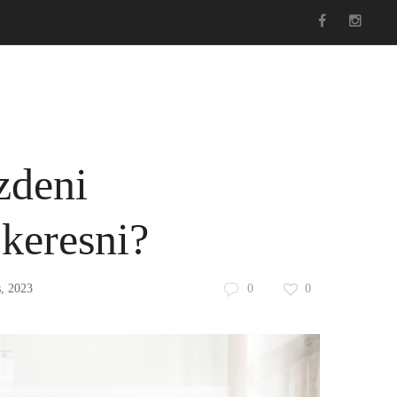
s
Hasznos
Esküvői ruha blog
Kosár
zdeni
keresni?
s, 2023
0
0