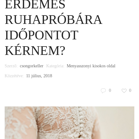
ÉRDEMES
RUHAPRÓBÁRA
IDŐPONTOT
KÉRNEM?
Szerző:
csongorkeller
Kategória:
Menyasszonyi kisokos oldal
Közzétéve:
11 július, 2018
0
0