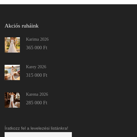
Akciós ruháink
Karima 2026
365 000
Ft
Karey 2026
315 000
Ft
Karena 2026
285 000
Ft
Íratkozz fel a levelezési listánkra!