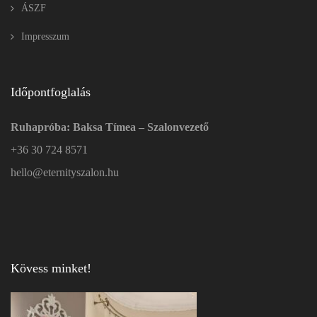
ÁSZF
Impresszum
Időpontfoglalás
Ruhapróba: Baksa Tímea – Szalonvezető
+36 30 724 8571
hello@eternityszalon.hu
Kövess minket!