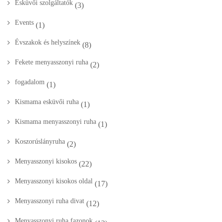
Esküvői szolgáltatók
(3)
Events
(1)
Évszakok és helyszínek
(8)
Fekete menyasszonyi ruha
(2)
fogadalom
(1)
Kismama esküvői ruha
(1)
Kismama menyasszonyi ruha
(1)
Koszorúslányruha
(2)
Menyasszonyi kisokos
(22)
Menyasszonyi kisokos oldal
(17)
Menyasszonyi ruha divat
(12)
Menyasszonyi ruha fazonok