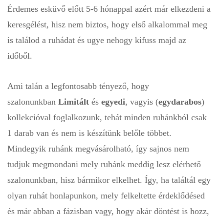
Érdemes esküvő előtt 5-6 hónappal azért már elkezdeni a
keresgélést, hisz nem biztos, hogy első alkalommal meg
is találod a ruhádat és ugye nehogy kifuss majd az
időből.
Ami talán a legfontosabb tényező, hogy
szalonunkban
Limitált
és
egyedi
, vagyis (
egydarabos
)
kollekcióval foglalkozunk, tehát minden ruhánkból csak
1 darab van és nem is készítünk belőle többet.
Mindegyik ruhánk megvásárolható, így sajnos nem
tudjuk megmondani mely ruhánk meddig lesz elérhető
szalonunkban, hisz bármikor elkelhet. Így, ha találtál egy
olyan ruhát honlapunkon, mely felkeltette érdeklődésed
és már abban a fázisban vagy, hogy akár döntést is hozz,