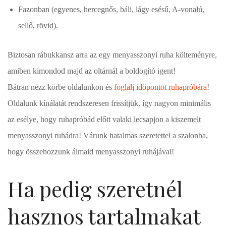
Fazonban (egyenes, hercegnős, báli, lágy esésű, A-vonalú,
sellő, rövid).
Biztosan rábukkansz arra az egy menyasszonyi ruha költeményre,
amiben kimondod majd az oltárnál a boldogító igent!
Bátran nézz körbe oldalunkon és
foglalj időpontot ruhapróbára
!
Oldalunk kínálatát rendszeresen frissítjük, így nagyon minimális
az esélye, hogy ruhapróbád előtt valaki lecsapjon a kiszemelt
menyasszonyi ruhádra! Várunk hatalmas szeretettel a szalonba,
hogy összehozzunk álmaid menyasszonyi ruhájával!
Ha pedig szeretnél
hasznos tartalmakat