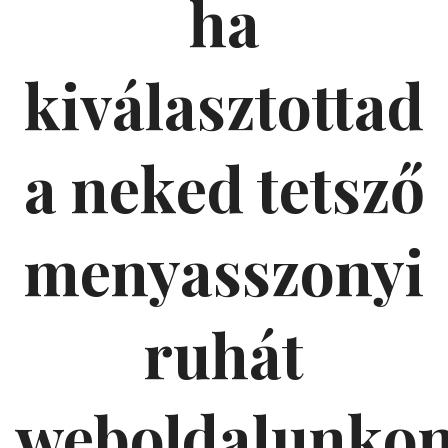
ha
kiválasztottad
a neked tetsző
menyasszonyi
ruhát
weboldalunko