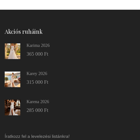
Akciós ruháink
Karima 2026
365 000
Ft
Karey 2026
315 000
Ft
Karena 2026
285 000
Ft
Íratkozz fel a levelezési listánkra!