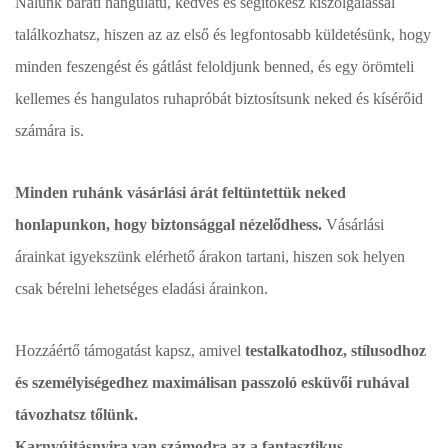
Nálunk baráti hangulatú, kedves és segítőkész kiszolgálással
találkozhatsz, hiszen az az első és legfontosabb küldetésünk, hogy
minden feszengést és gátlást feloldjunk benned, és egy örömteli
kellemes és hangulatos ruhapróbát biztosítsunk neked és kísérőid
számára is.
Minden ruhánk vásárlási árát feltüntettük neked
honlapunkon, hogy biztonsággal nézelődhess.
Vásárlási
árainkat igyekszünk elérhető árakon tartani, hiszen sok helyen
csak bérelni lehetséges eladási árainkon.
Hozzáértő támogatást kapsz, amivel
testalkatodhoz, stílusodhoz
és személyiségedhez maximálisan passzoló esküvői ruhával
távozhatsz tőlünk.
Karnyújtásnyira van számodra az a fantasztikus