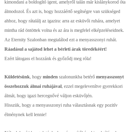
kimondani a boldogító igent, amelyről talán már kislánykorod óta
álmodozol. És azt is, hogy hozzáértő segítségre van szükséged
ahhoz, hogy rátalálj az igazira: arra az esküvői ruhára, amelyet
mintha rád öntöttek volna és az ára is megfelel elképzeléseidnek.
Az Eternity Szalonban megtalálod ezt a menyasszonyi ruhát.
Ráadásul a sajátod lehet a bérleti árak töredékéért!
Ezért látogass el hozzánk és győződj meg róla!
Küldetésünk
, hogy
minden
szalonunkba betérő
menyasszonyt
összehozzuk álmai ruhájával
, ezzel megelevenítve gyerekkori
álmát, hogy igazi hercegnővé váljon esküvőjén.
Hisszük, hogy a menyasszonyi ruha választásnak egy pozitív
élménynek kell lennie!