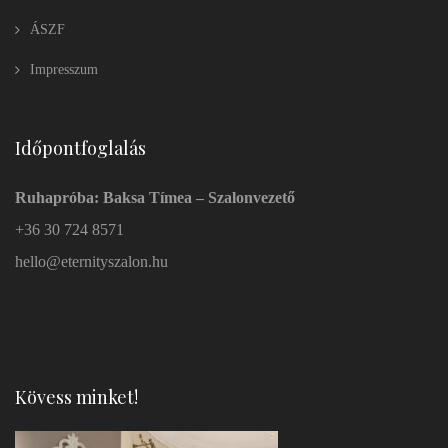
ÁSZF
Impresszum
Időpontfoglalás
Ruhapróba: Baksa Tímea – Szalonvezető
+36 30 724 8571
hello@eternityszalon.hu
Kövess minket!