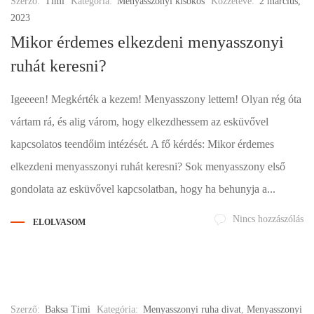
Szerző:
Timi
Kategória:
Menyasszonyi kisokos
Közzétéve:
2 március,
2023
Mikor érdemes elkezdeni menyasszonyi
ruhát keresni?
Igeeeen! Megkérték a kezem! Menyasszony lettem! Olyan rég óta
vártam rá, és alig várom, hogy elkezdhessem az esküvővel
kapcsolatos teendőim intézését. A fő kérdés: Mikor érdemes
elkezdeni menyasszonyi ruhát keresni? Sok menyasszony első
gondolata az esküvővel kapcsolatban, hogy ha behunyja a...
Nincs hozzászólás
ELOLVASOM
Szerző:
Baksa Timi
Kategória:
Menyasszonyi ruha divat
,
Menyasszonyi