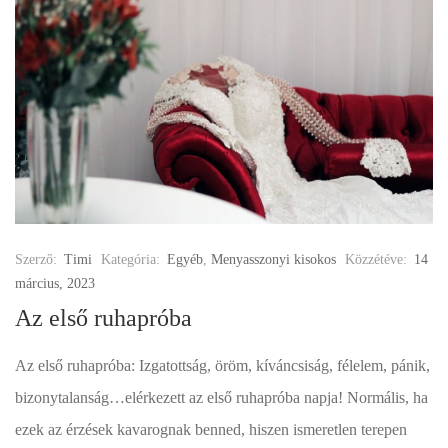
Szerző:
Timi
Kategória:
Egyéb
,
Menyasszonyi kisokos
Közzétéve:
14
március, 2023
Az első ruhapróba
Az első ruhapróba: Izgatottság, öröm, kíváncsiság, félelem, pánik,
bizonytalanság…elérkezett az első ruhapróba napja! Normális, ha
ezek az érzések kavarognak benned, hiszen ismeretlen terepen