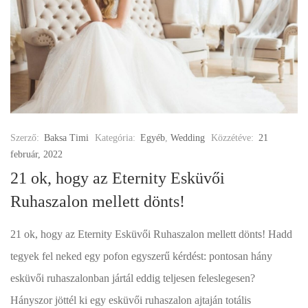
Szerző:
Baksa Timi
Kategória:
Egyéb
,
Wedding
Közzétéve:
21
február, 2022
21 ok, hogy az Eternity Esküvői
Ruhaszalon mellett dönts!
21 ok, hogy az Eternity Esküvői Ruhaszalon mellett dönts! Hadd
tegyek fel neked egy pofon egyszerű kérdést: pontosan hány
esküvői ruhaszalonban jártál eddig teljesen feleslegesen?
Hányszor jöttél ki egy esküvői ruhaszalon ajtaján totális