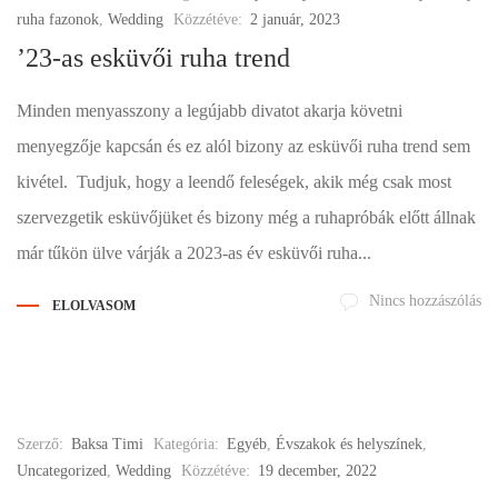
ruha fazonok
,
Wedding
Közzétéve:
2 január, 2023
’23-as esküvői ruha trend
Minden menyasszony a legújabb divatot akarja követni
menyegzője kapcsán és ez alól bizony az esküvői ruha trend sem
kivétel. Tudjuk, hogy a leendő feleségek, akik még csak most
szervezgetik esküvőjüket és bizony még a ruhapróbák előtt állnak
már tűkön ülve várják a 2023-as év esküvői ruha...
Nincs hozzászólás
ELOLVASOM
Szerző:
Baksa Timi
Kategória:
Egyéb
,
Évszakok és helyszínek
,
Uncategorized
,
Wedding
Közzétéve:
19 december, 2022