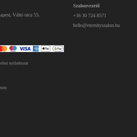
Szalonvezető
pest, Váltó utca 55.
+36 30 724 8571
hello@eternityszalon.hu
elmi nyilatkozat
szum