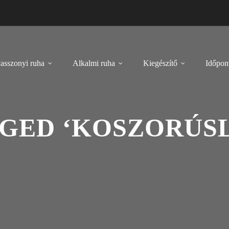
asszonyi ruha
Alkalmi ruha
Kiegészítő
Időpont
GGED ‘KOSZORÚS