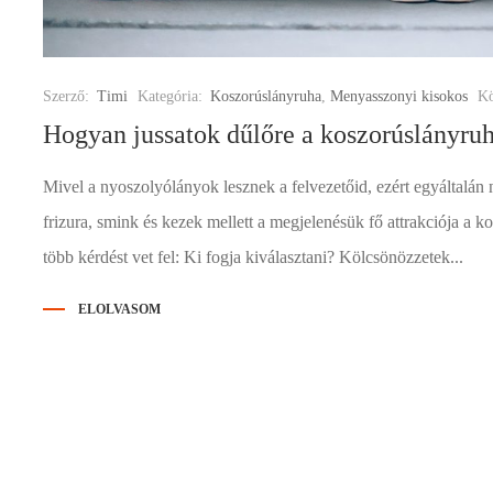
Szerző:
Timi
Kategória:
Koszorúslányruha
,
Menyasszonyi kisokos
Kö
Hogyan jussatok dűlőre a koszorúslányruh
Mivel a nyoszolyólányok lesznek a felvezetőid, ezért egyáltalán
frizura, smink és kezek mellett a megjelenésük fő attrakciója a
több kérdést vet fel: Ki fogja kiválasztani? Kölcsönözzetek...
ELOLVASOM