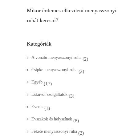
Mikor érdemes elkezdeni menyasszonyi
ruhát keresni?
Kategóriák
A vonalú menyasszonyi ruha
(2)
Csipke menyasszonyi ruha
(2)
Egyéb
(17)
Esküvői szolgáltatók
(3)
Events
(1)
Évszakok és helyszínek
(8)
Fekete menyasszonyi ruha
(2)