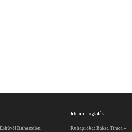
Időpontfoglalás
 Esküvői Ruhaszalon
Ruhapróba: Baksa Tímea –