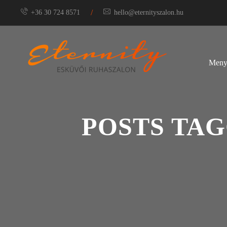
/
+36 30 724 8571
hello@eternityszalon.hu
Meny
POSTS TA