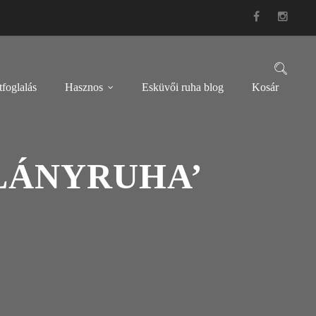
foglalás
Hasznos
Esküvői ruha blog
Kosár
LÁNYRUHA’