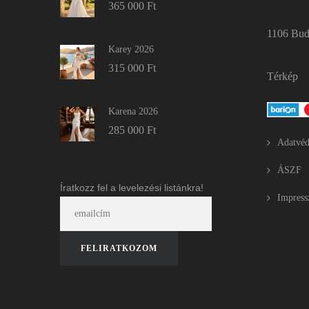
365 000
Ft
1106 Buda
Karey 2026
315 000
Ft
Térkép
Karena 2026
285 000
Ft
Adatvéd
ÁSZF
Íratkozz fel a levelezési listánkra!
Impres