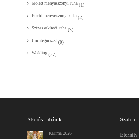
Molett menyasszonyi ruha
(1)
Rövid menyasszonyi ruha
(2)
Színes esküvői ruha
(3)
Uncategorized
(8)
Wedding
(27)
Akciós ruháink
Szalon
Karima 2026
Eternity