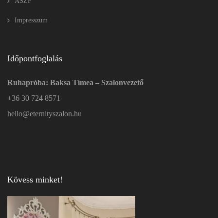
ÁSZF
Impresszum
Időpontfoglalás
Ruhapróba: Baksa Tímea – Szalonvezető
+36 30 724 8571
hello@eternityszalon.hu
Kövess minket!