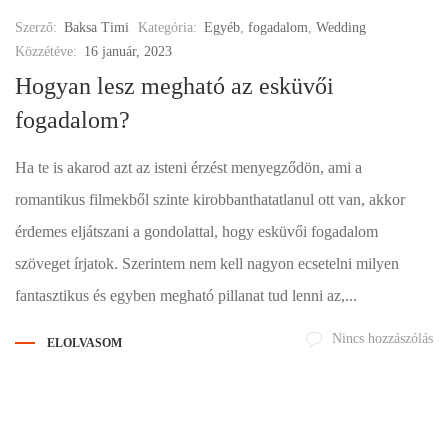
Szerző:
Baksa Timi
Kategória:
Egyéb
,
fogadalom
,
Wedding
Közzétéve:
16 január, 2023
Hogyan lesz megható az esküvői
fogadalom?
Ha te is akarod azt az isteni érzést menyegződön, ami a
romantikus filmekből szinte kirobbanthatatlanul ott van, akkor
érdemes eljátszani a gondolattal, hogy esküvői fogadalom
szöveget írjatok. Szerintem nem kell nagyon ecsetelni milyen
fantasztikus és egyben megható pillanat tud lenni az,...
Nincs hozzászólás
ELOLVASOM