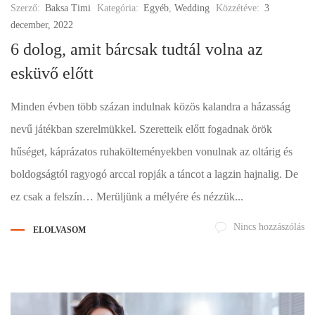
Szerző:
Baksa Timi
Kategória:
Egyéb
,
Wedding
Közzétéve:
3
december, 2022
6 dolog, amit bárcsak tudtál volna az
esküvő előtt
Minden évben több százan indulnak közös kalandra a házasság
nevű játékban szerelmükkel. Szeretteik előtt fogadnak örök
hűséget, káprázatos ruhakölteményekben vonulnak az oltárig és
boldogságtól ragyogó arccal ropják a táncot a lagzin hajnalig. De
ez csak a felszín… Merüljünk a mélyére és nézzük...
Nincs hozzászólás
ELOLVASOM