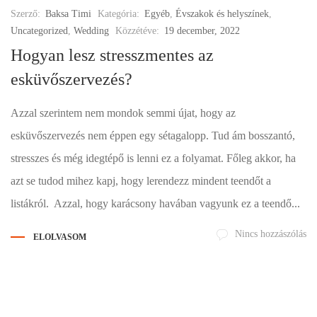
Szerző:
Baksa Timi
Kategória:
Egyéb
,
Évszakok és helyszínek
,
Uncategorized
,
Wedding
Közzétéve:
19 december, 2022
Hogyan lesz stresszmentes az
esküvőszervezés?
Azzal szerintem nem mondok semmi újat, hogy az
esküvőszervezés nem éppen egy sétagalopp. Tud ám bosszantó,
stresszes és még idegtépő is lenni ez a folyamat. Főleg akkor, ha
azt se tudod mihez kapj, hogy lerendezz mindent teendőt a
listákról. Azzal, hogy karácsony havában vagyunk ez a teendő...
Nincs hozzászólás
ELOLVASOM