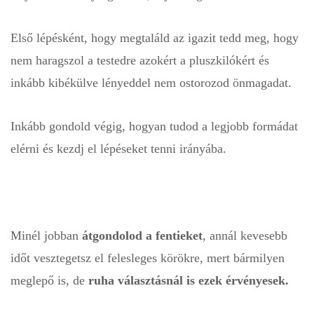
Első lépésként, hogy
megtaláld az igazit
tedd meg, hogy
nem haragszol a testedre azokért a pluszkilókért és
inkább kibékülve lényeddel nem ostorozod önmagadat.
Inkább gondold végig, hogyan tudod a legjobb formádat
elérni és kezdj el lépéseket tenni irányába.
Minél jobban
átgondolod a fentieket
, annál kevesebb
időt vesztegetsz el felesleges körökre, mert bármilyen
meglepő is, de
ruha választásnál is ezek érvényesek.