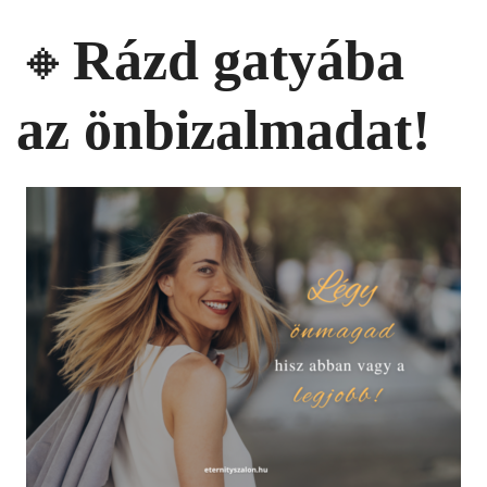
🔸
Rázd gatyába
az önbizalmadat!