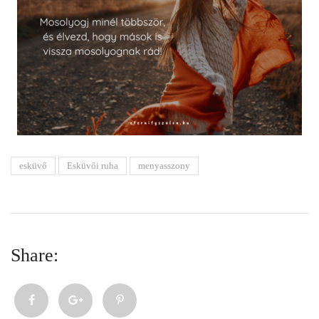
esküvő
Esküvői ruha
menyasszony
Share: