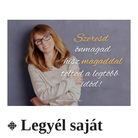
🔸
Legyél saját