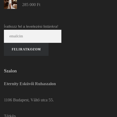
285 000
Ft
Íratkozz fel a levelezési listánkra!
Szalon
Eternity Esküvői Ruhaszalon
1106 Budapest, Váltó utca 55.
Térkép