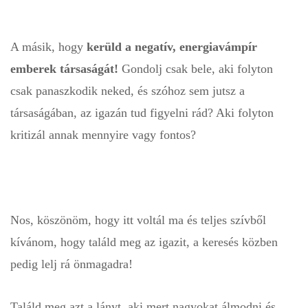
A másik, hogy
kerüld a negatív, energiavámpír
emberek társaságát!
Gondolj csak bele, aki folyton
csak panaszkodik neked, és szóhoz sem jutsz a
társaságában, az igazán tud figyelni rád? Aki folyton
kritizál annak mennyire vagy fontos?
Nos, köszönöm, hogy itt voltál ma és teljes szívből
kívánom, hogy
találd meg az igazit
, a keresés közben
pedig lelj rá önmagadra!
Találd meg azt a lányt, aki mert nagyokat álmodni és