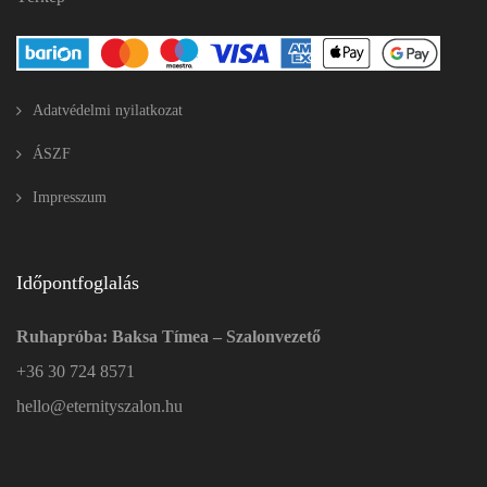
Adatvédelmi nyilatkozat
ÁSZF
Impresszum
Időpontfoglalás
Ruhapróba: Baksa Tímea – Szalonvezető
+36 30 724 8571
hello@eternityszalon.hu