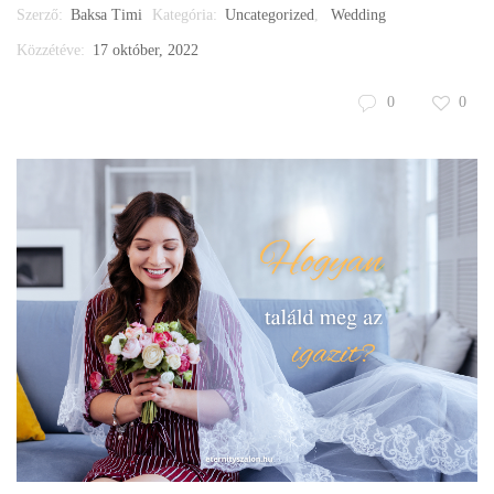
Szerző:
Baksa Timi
Kategória:
Uncategorized
,
Wedding
Közzétéve:
17 október, 2022
0
0