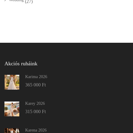
(27)
Akciós ruháink
Karima 2026
365 000
Ft
Karey 2026
315 000
Ft
Karena 2026