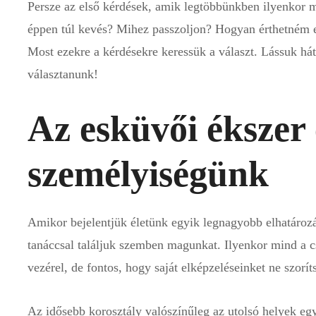
Persze az első kérdések, amik legtöbbünkben ilyenkor
éppen túl kevés? Mihez passzoljon? Hogyan érthetném el
Most ezekre a kérdésekre keressük a választ. Lássuk há
választanunk!
Az esküvői ékszer 
személyiségünk
Amikor bejelentjük életünk egyik legnagyobb elhatároz
tanáccsal találjuk szemben magunkat. Ilyenkor mind a cs
vezérel, de fontos, hogy saját elképzeléseinket ne szorít
Az idősebb korosztály valószínűleg az utolsó helyek egy