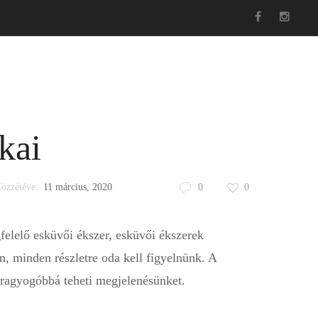
s
Hasznos
Esküvői ruha blog
Kosár
kai
özzétéve:
11 március, 2020
0
0
elelő esküvői ékszer, esküvői ékszerek
n, minden részletre oda kell figyelnünk. A
g ragyogóbbá teheti megjelenésünket.