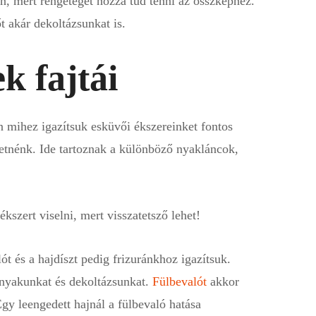
n, mert rengeteget hozzá tud tenni az összképhez.
t akár dekoltázsunkat is.
k fajtái
n mihez igazítsuk esküvői ékszereinket fontos
retnénk. Ide tartoznak a különböző nyakláncok,
kszert viselni, mert visszatetsző lehet!
 és a hajdíszt pedig frizuránkhoz igazítsuk.
nyakunkat és dekoltázsunkat.
Fülbevalót
akkor
Egy leengedett hajnál a fülbevaló hatása