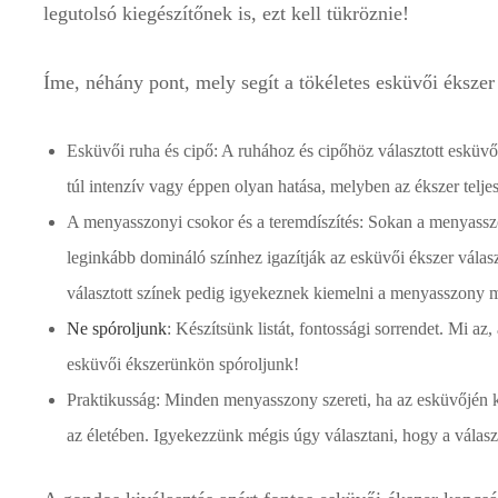
legutolsó kiegészítőnek is, ezt kell tükröznie!
Íme, néhány pont, mely segít a tökéletes esküvői ékszer
Esküvői ruha és cipő: A ruhához és cipőhöz választott esküvői
túl intenzív vagy éppen olyan hatása, melyben az ékszer teljes
A menyasszonyi csokor és a teremdíszítés: Sokan a menyassz
leginkább domináló színhez igazítják az esküvői ékszer válasz
választott színek pedig igyekeznek kiemelni a menyasszony me
Ne spóroljunk
: Készítsünk listát, fontossági sorrendet. Mi a
esküvői ékszerünkön spóroljunk!
Praktikusság: Minden menyasszony szereti, ha az esküvőjén k
az életében. Igyekezzünk mégis úgy választani, hogy a válasz