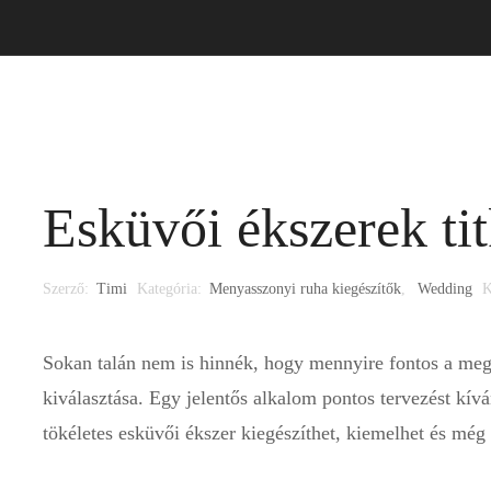
i ruha
Alkalmi ruha
Kiegészítő
Időpontfoglalá
Esküvői ékszerek tit
Szerző:
Timi
Kategória:
Menyasszonyi ruha kiegészítők
,
Wedding
K
Sokan talán nem is hinnék, hogy mennyire fontos a megf
kiválasztása. Egy jelentős alkalom pontos tervezést kívá
tökéletes esküvői ékszer kiegészíthet, kiemelhet és mé