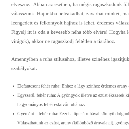
elveszne. Abban az esetben, ha mégis ragaszkodunk fülb
válasszunk. Hajunkba beleakadhat, zavarhat minket, mace
leengedett és felkontyolt hajhoz is lehet, érdemes válasz
Figyelj itt is oda a kevesebb néha több elvére! Hogyha l
virágok), akkor ne ragaszkodj feltétlen a tiarához.
Amennyiben a ruha stílusához, illetve színéhez igazítju
szabályokat.
Elefántcsont fehér ruha: Ehhez a lágy színhez érdemes arany 
Egyszerű, fehér ruha: A gyöngyök illetve az ezüst ékszerek 
hagyományos fehér esküvői ruhához.
Gyémánt – fehér ruha: Ezzel a típusú ruhával könnyű dolgunk l
Választhatunk az ezüst, arany (különböző árnyalatai), gyöng