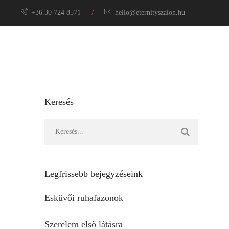
/
+36 30 724 8571
hello@eternityszalon.hu
Menyasszony
Keresés
Legfrissebb bejegyzéseink
Esküvői ruhafazonok
Szerelem első látásra