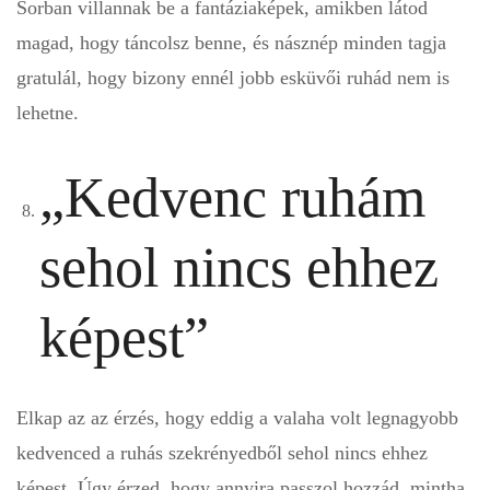
Sorban villannak be a fantáziaképek, amikben látod
magad, hogy táncolsz benne, és násznép minden tagja
gratulál, hogy bizony ennél jobb esküvői ruhád nem is
lehetne.
„Kedvenc ruhám
sehol nincs ehhez
képest”
Elkap az az érzés, hogy eddig a valaha volt legnagyobb
kedvenced a ruhás szekrényedből sehol nincs ehhez
képest. Úgy érzed, hogy annyira passzol hozzád, mintha