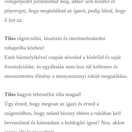
vőlegényedet pillantottad meg, akkor sem kezdtél el
pityeregni, hogy megtaláltad az igazit, pedig látod, hogy
ő lett az.
Tilos
rágörcsölni, hisztizni és türelmetlenkedni
ruhapróba közben!
Ezek bármelyikével csupán növeled a kísérőid és saját
frusztrációdat, és egyáltalán nem lesz túl kellemes és
stresszmentes élmény a menyasszonyi ruhád megtalálása.
Tilos
hagyni lebeszélni róla magad!
Úgy érzed, hogy megvan az igazi és érzed a
zsigereidben, hogy neked bizony ebben a ruhában kell
bevonulnod és kimondani a boldogító igent? Nos, akkor
igenis állj ki magadért!