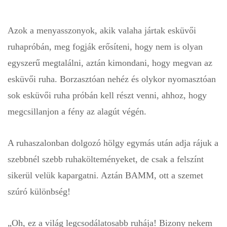
Azok a menyasszonyok, akik valaha jártak esküvői
ruhapróbán, meg fogják erősíteni, hogy nem is olyan
egyszerű megtalálni, aztán kimondani, hogy megvan az
esküvői ruha. Borzasztóan nehéz és olykor nyomasztóan
sok esküvői ruha próbán kell részt venni, ahhoz, hogy
megcsillanjon a fény az alagút végén.
A ruhaszalonban dolgozó hölgy egymás után adja rájuk a
szebbnél szebb ruhakölteményeket, de csak a felszínt
sikerül velük kapargatni. Aztán BAMM, ott a szemet
szúró különbség!
„Oh, ez a világ legcsodálatosabb ruhája! Bizony nekem