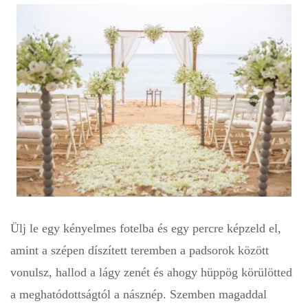
Ülj le egy kényelmes fotelba és egy percre képzeld el,
amint a szépen díszített teremben a padsorok között
vonulsz, hallod a lágy zenét és ahogy hüppög körülötted
a meghatódottságtól a násznép. Szemben magaddal