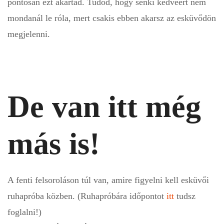
pontosan ezt akartad. Tudod, hogy senki kedvéért nem
mondanál le róla, mert csakis ebben akarsz az esküvődön
megjelenni.
De van itt még
más is!
A fenti felsoroláson túl van, amire figyelni kell esküvői
ruhapróba közben. (Ruhapróbára időpontot
itt
tudsz
foglalni!)