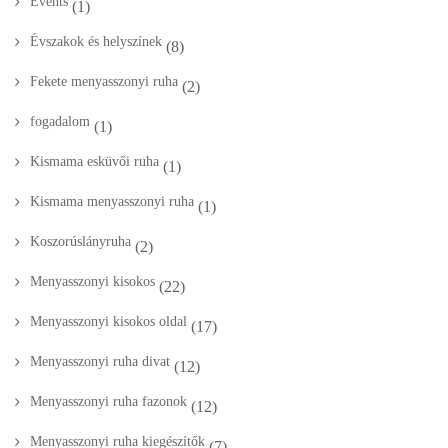
Events
(1)
Évszakok és helyszínek
(8)
Fekete menyasszonyi ruha
(2)
fogadalom
(1)
Kismama esküvői ruha
(1)
Kismama menyasszonyi ruha
(1)
Koszorúslányruha
(2)
Menyasszonyi kisokos
(22)
Menyasszonyi kisokos oldal
(17)
Menyasszonyi ruha divat
(12)
Menyasszonyi ruha fazonok
(12)
Menyasszonyi ruha kiegészítők
(7)