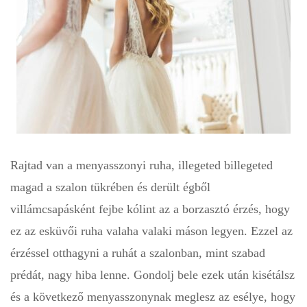
Rajtad van a menyasszonyi ruha, illegeted billegeted
magad a szalon tükrében és derült égből
villámcsapásként fejbe kólint az a borzasztó érzés, hogy
ez az esküvői ruha valaha valaki máson legyen. Ezzel az
érzéssel otthagyni a ruhát a szalonban, mint szabad
prédát, nagy hiba lenne. Gondolj bele ezek után kisétálsz
és a következő menyasszonynak meglesz az esélye, hogy