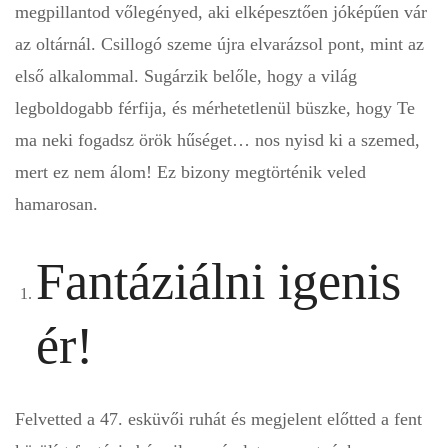
megpillantod vőlegényed, aki elképesztően jóképűen vár
az oltárnál. Csillogó szeme újra elvarázsol pont, mint az
első alkalommal. Sugárzik belőle, hogy a világ
legboldogabb férfija, és mérhetetlenül büszke, hogy Te
ma neki fogadsz örök hűséget… nos nyisd ki a szemed,
mert ez nem álom! Ez bizony megtörténik veled
hamarosan.
Fantáziálni igenis
ér!
Felvetted a 47. esküvői ruhát és megjelent előtted a fent