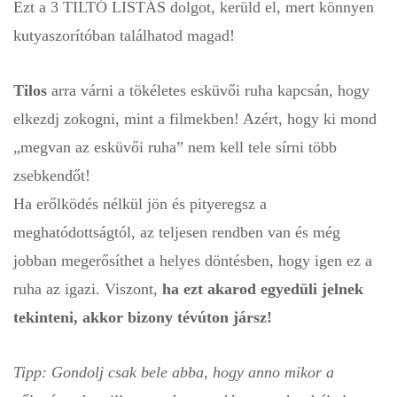
Ezt a 3 TILTÓ LISTÁS dolgot, kerüld el, mert könnyen
kutyaszorítóban találhatod magad!
Tilos
arra várni a tökéletes esküvői ruha kapcsán, hogy
elkezdj zokogni, mint a filmekben! Azért, hogy ki mond
„megvan az esküvői ruha” nem kell tele sírni több
zsebkendőt!
Ha erőlködés nélkül jön és pityeregsz a
meghatódottságtól, az teljesen rendben van és még
jobban megerősíthet a helyes döntésben, hogy igen ez a
ruha az igazi. Viszont,
ha ezt akarod egyedüli jelnek
tekinteni, akkor bizony tévúton jársz!
Tipp: Gondolj csak bele abba, hogy anno mikor a