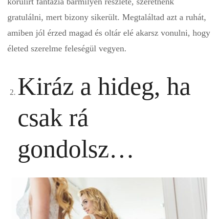
körülírt fantázia bármilyen részlete, szeretnénk
gratulálni, mert bizony sikerült. Megtaláltad azt a ruhát,
amiben jól érzed magad és oltár elé akarsz vonulni, hogy
életed szerelme feleségül vegyen.
Kiráz a hideg, ha
csak rá
gondolsz…