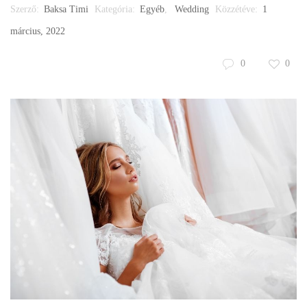
Szerző:
Baksa Timi
Kategória:
Egyéb
,
Wedding
Közzétéve:
1
március, 2022
0
0