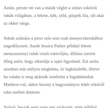
Aztán, persze ott van a másik véglet a színes esküvői
ruhák világában, a fekete, kék, zöld, püspök lila, sőt akár
az okker sárga.
Sokak számára a piros szín sem csak menyecskeruhához
engedélyezett. Sarah Jessica Parker például fekete
menyasszonyi ruhát viselt esküvőjén, állítása szerint
főleg azért, hogy elkerülje a sajtó figyelmét. Ezt azóta
azonban már mélyen megbánta, és legközelebb, illetve
ha valaha is meg akárnák ismételni a fogadalmukat
Matthew-val, akkor bizony a hagyományos fehér esküvői
ruha mellett döntene.
Szóval, hacsak nem vagy egy rocksztár, mint például