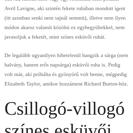
Avril Lavigne, aki szintén fekete ruhában mondott igent
(itt azonban senki nem sajnál semmit), illetve nem ilyen
módon akarsz valamit közölni ez egybegyültekkel, nem
javasoljuk a feketét, mint színes esküvői ruhát.
De legalább ugyanilyen hihetelenül hangzik a sárga (nem
halvány, hanem erős napsárga) esküvői ruha is. Pedig
volt már, aki próbálta és gyönyörű volt benne, mégpedig
Elizabeth Taylor, amikor hozzáment Richard Burton-höz.
Csillogó-villogó
színes esküvői