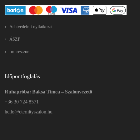
Adatvédelmi nyilatkozat
ÁSZF
Impresszum
Időpontfoglalás
Ruhapróba: Baksa Tímea – Szalonvezető
+36 30 724 8571
hello@eternityszalon.hu