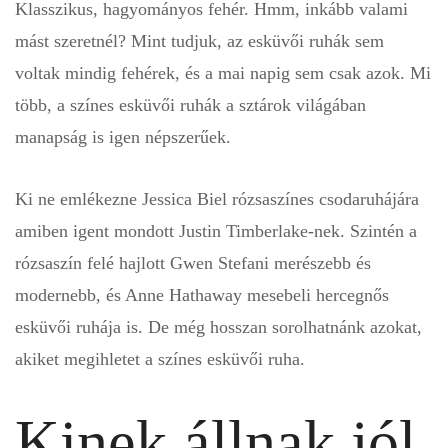
Klasszikus, hagyományos fehér. Hmm, inkább valami
mást szeretnél? Mint tudjuk, az esküvői ruhák sem
voltak mindig fehérek, és a mai napig sem csak azok. Mi
több, a színes esküvői ruhák a sztárok világában
manapság is igen népszerűek.
Ki ne emlékezne Jessica Biel rózsaszínes csodaruhájára
amiben igent mondott Justin Timberlake-nek. Szintén a
rózsaszín felé hajlott Gwen Stefani merészebb és
modernebb, és Anne Hathaway mesebeli hercegnős
esküvői ruhája is. De még hosszan sorolhatnánk azokat,
akiket megihletet a színes esküvői ruha.
Kinek állnak jól