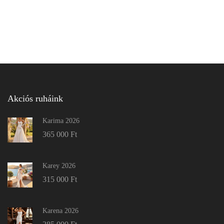
Akciós ruháink
Karima 2026
365 000
Ft
Karey 2026
315 000
Ft
Karena 2026