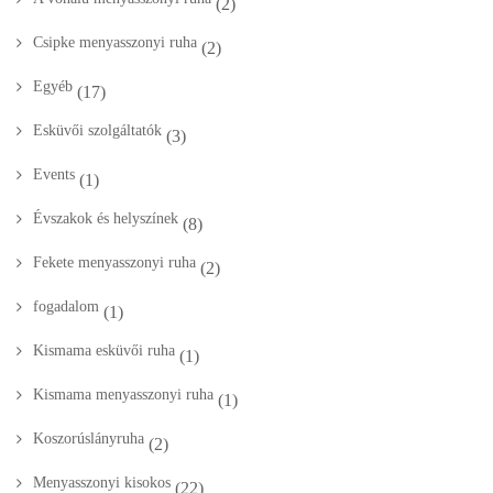
(2)
Csipke menyasszonyi ruha
(2)
Egyéb
(17)
Esküvői szolgáltatók
(3)
Events
(1)
Évszakok és helyszínek
(8)
Fekete menyasszonyi ruha
(2)
fogadalom
(1)
Kismama esküvői ruha
(1)
Kismama menyasszonyi ruha
(1)
Koszorúslányruha
(2)
Menyasszonyi kisokos
(22)