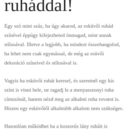
ruháddal!
Egy szó mint száz, ha úgy akarod, az esküvői ruhád
színével éppúgy kifejezheted önmagad, mint annak
stílusával. Illetve a legjobb, ha mindezt összehangolod,
ha lehet nem csak egymással, de még az esüvői
dekoráció színeivel és stílusával is.
Vagyis ha esküvői ruhát keresel, és szeretnél egy kis
színt is vinni bele, ne ragadj le a menyasszonyi ruha
címszónál, hanem nézd meg az alkalmi ruha rovatot is.
Hiszen egy esküvőtől alkalmibb alkalom nem szükséges.
Hasonlóan működhet ha a koszorús lány ruháit is