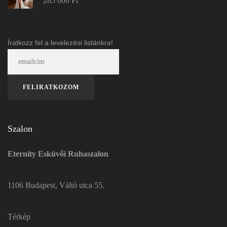
285 000
Ft
Íratkozz fel a levelezési listánkra!
Szalon
Eternity Esküvői Ruhaszalon
1106 Budapest, Váltó utca 55.
Térkép